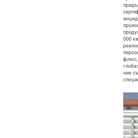
придъ
серти
инциде
произ
продук
000 к
реалн
персо
флюс,
глоба
ние с
специ