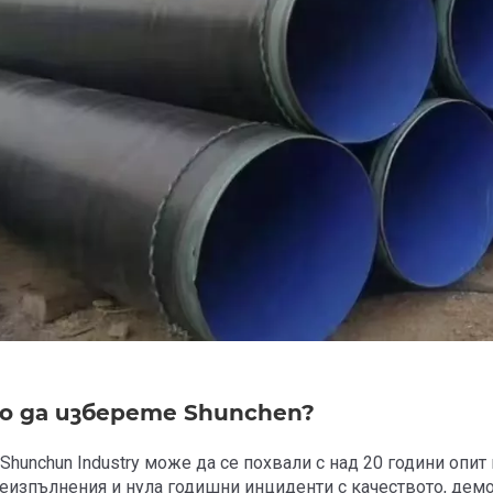
о да изберете Shunchen?
n Shunchun Industry може да се похвали с над 20 години оп
неизпълнения и нула годишни инциденти с качеството, демо