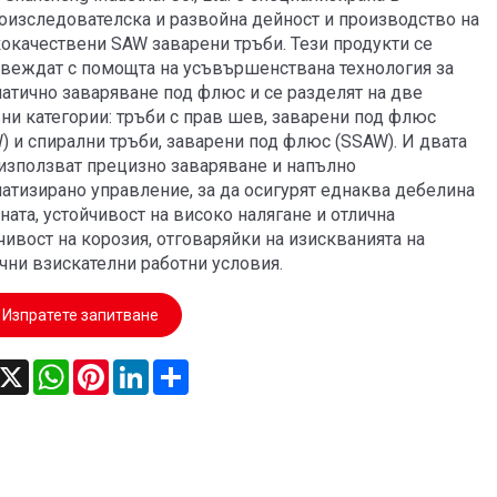
оизследователска и развойна дейност и производство на
окачествени SAW заварени тръби. Тези продукти се
веждат с помощта на усъвършенствана технология за
атично заваряване под флюс и се разделят на две
ни категории: тръби с прав шев, заварени под флюс
) и спирални тръби, заварени под флюс (SSAW). И двата
използват прецизно заваряване и напълно
атизирано управление, за да осигурят еднаква дебелина
ената, устойчивост на високо налягане и отлична
чивост на корозия, отговаряйки на изискванията на
чни взискателни работни условия.
Изпратете запитване
acebook
X
WhatsApp
Pinterest
LinkedIn
Share