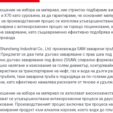
ношение на избора на материал, ние стриктно подбираме в
 и X70 като суровини, за да гарантираме, че основният ма
 на производствения процес се използва усъвършенствана
нирана с антикорозионен процес на горещо поцинковане, к
 на заваряване, като същевременно ефективно подобрява к
провода.
n Shuncheng Industrial Co., Ltd. произвежда SAW заварени т
 Предлагат се два типа: дъгово заваряване с прав шев под
лно дъгово заваряване под флюс (SSAW, спирално формован
шно налягане и изисквания за голям диаметър, осигурявай
еристики за транспортиране на нефт, газ и вода на дълги р
 тръбите, тази заварена тръба е подходяща за по-големи д
ане, като ефективно намалява рисковете от течове и удълж
ношение на избора на материал се използват висококачест
зват се усъвършенствани антикорозионни процеси за двус
коване. Производственият процес включва три процеса на 
низирания продукт към алкална корозия, което води до плъ