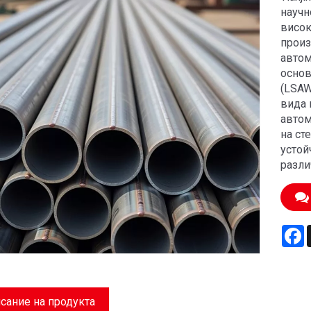
научн
висок
произ
автом
основ
(LSAW
вида 
автом
на ст
устой
разли
F
сание на продукта