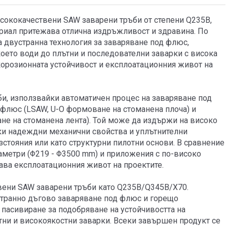
исококачествени SAW заварени тръби от степени Q235B,
териал притежава отлична издръжливост и здравина. По
 двустранна технология за заваряване под флюс,
оето води до плътни и последователни заварки с висока
орозионната устойчивост и експлоатационния живот на
ръби, използвайки автоматичен процес на заваряване под
 флюс (LSAW, U-O формоване на стоманена плоча) и
е на стоманена лента). Той може да издържи на високо
ки надеждни механични свойства и уплътнителни
азстояния или като структурни пилотни основи. В сравнение
иаметри (Φ219 - Φ3500 mm) и приложения с по-високо
ава експлоатационния живот на проектите.
вени SAW заварени тръби като Q235B/Q345B/X70.
транно дъгово заваряване под флюс и горещо
пасивиране за подобряване на устойчивостта на
тни и високоякостни заварки. Всеки завършен продукт се