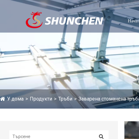
Нача
У дома
Продукти
Тръби
Заварена стоманена тръб