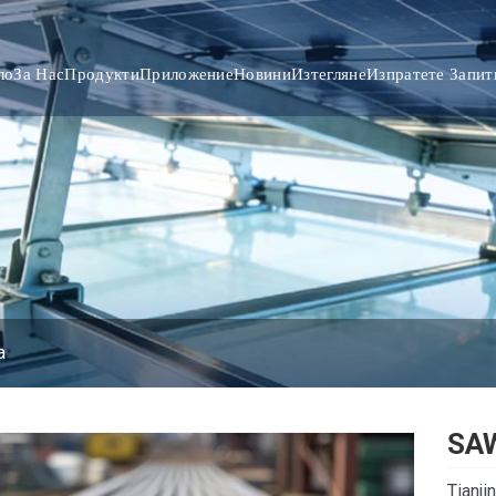
ло
За Нас
Продукти
Приложение
Новини
Изтегляне
Изпратете Запит
а
SA
Tianji