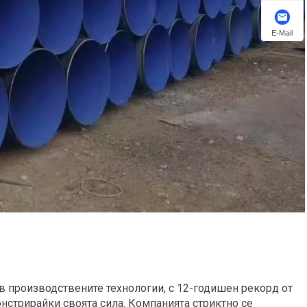
E-Mail
ит в производствените технологии, с 12-годишен рекорд от
нстрирайки своята сила. Компанията стриктно се