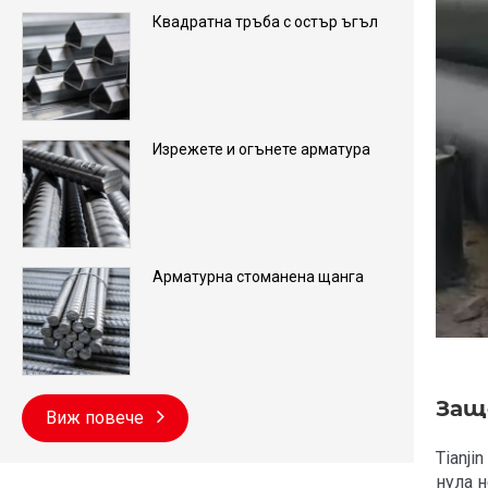
Квадратна тръба с остър ъгъл
Изрежете и огънете арматура
Арматурна стоманена щанга
Защ
Виж повече
Tianji
нула 