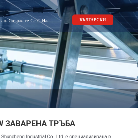
БЪЛГАРСКИ
ване
Свържете Се С Нас
W ЗАВАРЕНА ТРЪБА
n Shuncheng Industrial Co., Ltd. е специализирана в