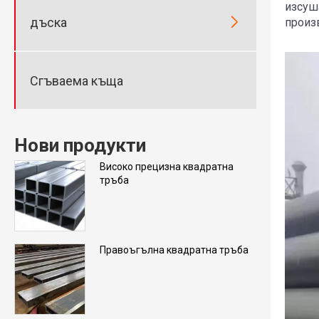
изсуш

дъска
произ
Сгъваема къща
Нови продукти
Високо прецизна квадратна
тръба
Правоъгълна квадратна тръба