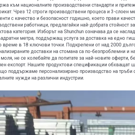
ржа към националните производствени стандарти и притежа
фикат. Чрез 12 строги производствени процеса и 3-слоен м
нти с качество и безопасност годишно, което прави качеств
водствени работници, предлагайки най-добрата стойност за
това категория. Изборът на Shunchun означава да се насла
вадратни метра, поддържащ услуга за доставка на едно ги
о време в 18 ключови точки. Подкрепени от над 2000 дълго
нализираните доставки на стомана са по-безпроблемни и н
 моля, не се колебайте да попитате за най-новите оферти,
лен експорт. Нашите продуктови спецификации обхващат ш
ъщо поддържаме персонализирано производство на тръби с 
алните нужди на различни индустрии.