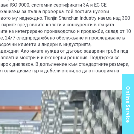
ва ISO 9000, системни сертификати 3A и ЕС CE
еханизъм за пълна проверка, той постига нулеви
ото му надеждно. Tianjin Shunchun Industry наема над 300
 парите сред своите колеги и конкуренти в същата
дите на интегрирано производство и продажби, склад от 10
ше, 24/7 следпродажбено обслужване и проследяване в
срочни клиенти и лидери в индустрията,
адеждни. Ако имате нужда от дъгово заварени тръби под
 безплатни мостри и инженерни решения. Поддържа се
ирок диапазон. В допълнение към стандартните размери,
голям диаметър и дебели стени, за да отговорим на
Online Service