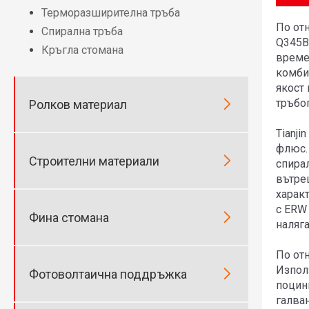
Терморазширителна тръба
По от
Спирална тръба
Q345B
Кръгла стомана
време
комби
якост
тръбо

Ролков материал
Tianji
флюс.

Строителни материали
спира
вътре
характ
с ERW

Фина стомана
наляг
По от
Изпол

Фотоволтаична поддръжка
поцин
галва