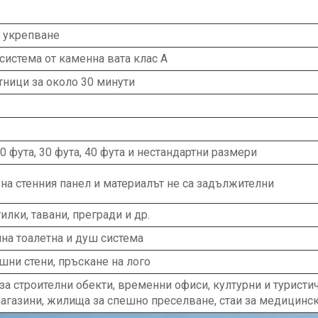
а укрепване
система от каменна вата клас А
ници за около 30 минути
 фута, 30 фута, 40 фута и нестандартни размери
на стенния панел и материалът не са задължителни
илки, тавани, прегради и др.
на тоалетна и душ система
шни стени, пръскане на лого
а строителни обекти, временни офиси, културни и туристич
агазини, жилища за спешно преселване, стаи за медицинск