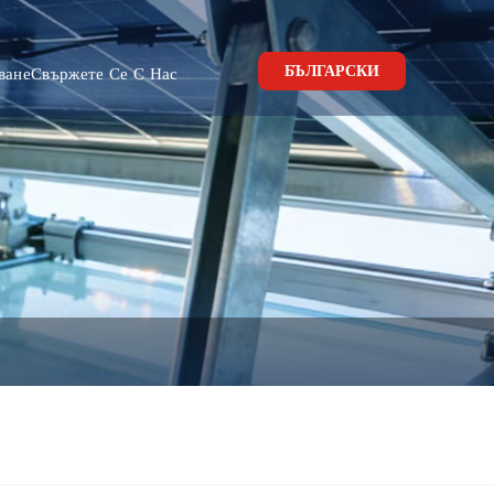
БЪЛГАРСКИ
ване
Свържете Се С Нас