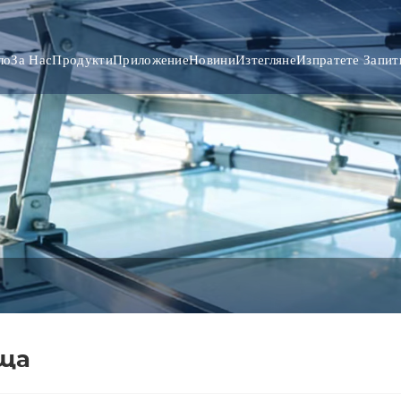
ло
За Нас
Продукти
Приложение
Новини
Изтегляне
Изпратете Запит
ъща