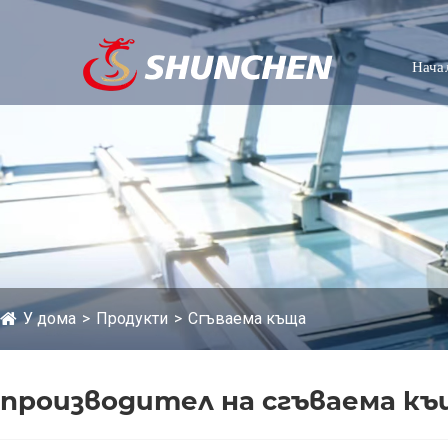
Нача
У дома
Продукти
Сгъваема къща
производител на сгъваема к