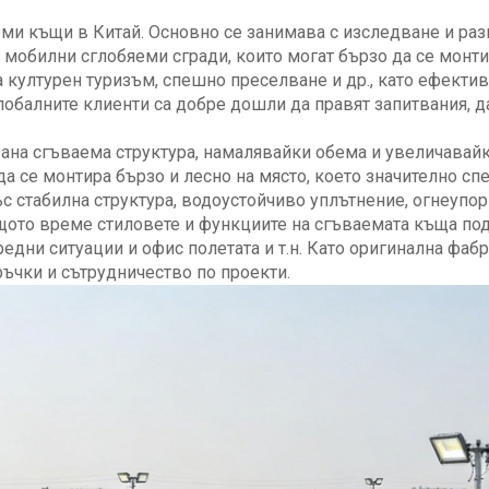
еми къщи в Китай. Основно се занимава с изследване и раз
обилни сглобяеми сгради, които могат бързо да се монтир
а културен туризъм, спешно преселване и др., като ефекти
балните клиенти са добре дошли да правят запитвания, да 
на сгъваема структура, намалявайки обема и увеличавайк
а се монтира бързо и лесно на място, което значително сп
с стабилна структура, водоустойчиво уплътнение, огнеупо
ъщото време стиловете и функциите на сгъваемата къща п
едни ситуации и офис полетата и т.н. Като оригинална фаб
ръчки и сътрудничество по проекти.