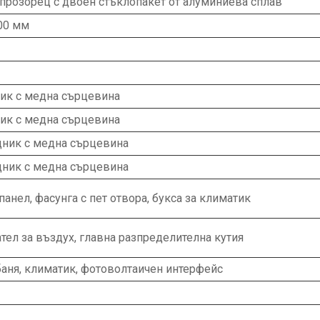
прозорец с двоен стъклопакет от алуминиева сплав
00 мм
ик с медна сърцевина
ик с медна сърцевина
дник с медна сърцевина
дник с медна сърцевина
панел, фасунга с пет отвора, букса за климатик
ел за въздух, главна разпределителна кутия
баня, климатик, фотоволтаичен интерфейс