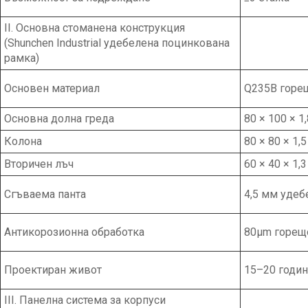
II. Основна стоманена конструкция
(Shunchen Industrial удебелена поцинкована
рамка)
Основен материал
Q235B горе
Основна долна греда
80 × 100 × 1
Колона
80 × 80 × 1,
Вторичен лъч
60 × 40 × 1,
Сгъваема панта
4,5 мм удеб
Антикорозионна обработка
80μm горещ
Проектиран живот
15–20 годи
III. Панелна система за корпуси