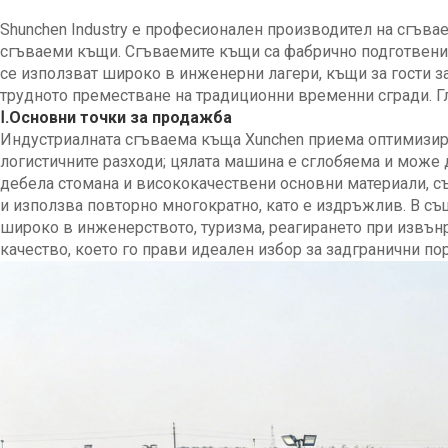
Shunchen Industry е професионален производител на сгъва
сгъваеми къщи. Сгъваемите къщи са фабрично подготвени м
се използват широко в инженерни лагери, къщи за гости з
трудното преместване на традиционни временни сгради. Гло
Ⅰ.Основни точки за продажба
Индустриалната сгъваема къща Xunchen приема оптимизира
логистичните разходи; цялата машина е сглобяема и може д
дебела стомана и висококачествени основни материали, съ
и използва повторно многократно, като е издръжлив. В с
широко в инженерството, туризма, реагирането при извънр
качество, което го прави идеален избор за задгранични по