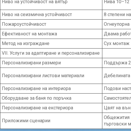
Ниво на устойчивост на вятър
Нива 10–12
Ниво на сеизмична устойчивост
8 степени н
Пожароустойчивост
Огнеупорна 
Ефективност на монтажа
Двама работ
Метод на изграждане
Сух монтаж
VII. Услуги за адаптиране и персонализиране
Персонализирани размери
Поддържа 20
Персонализирани листови материали
Дебелината 
Персонализиране на интериора
Подови наст
Оборудване за баня по поръчка
Самостоятел
Персонализиране на екстериора
Цвят на вън
Общежития з
Приложими сценарии
търговски м