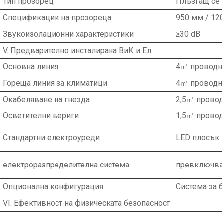
Тип прозорец
Плъзгащ се 
Спецификации на прозореца
950 мм / 12
Звукоизолационни характеристики
≥30 dB
V. Предварително инсталирана ВиК и Ел
Основна линия
4㎡ проводн
Гореща линия за климатици
4㎡ проводн
Окабеляване на гнезда
2,5㎡ прово
Осветителни вериги
1,5㎡ прово
Стандартни електроуреди
LED плосък 
електроразпределителна система
превключват
Опционална конфигурация
Система за 
VI. Ефективност на физическата безопасност