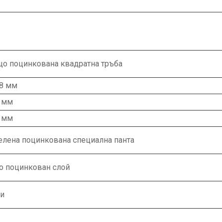
що поцинкована квадратна тръба
,8 мм
5 мм
3 мм
елена поцинкована специална панта
о поцинкован слой
ни