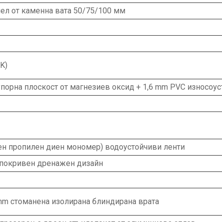
ел от каменна вата 50/75/100 мм
K)
порна плоскост от магнезиев оксид + 1,6 mm PVC износоус
ен пропилен диен мономер) водоустойчиви ленти
 покривен дренажен дизайн
mm стоманена изолирана блиндирана врата