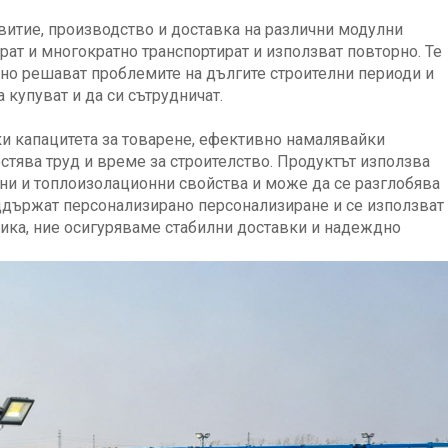
витие, производство и доставка на различни модулни
ат и многократно транспортират и използват повторно. Те
вно решават проблемите на дългите строителни периоди и
купуват и да си сътрудничат.
и капацитета за товарене, ефективно намалявайки
естява труд и време за строителство. Продуктът използва
рни и топлоизолационни свойства и може да се разглобява
оддържат персонализирано персонализиране и се използват
рика, ние осигуряваме стабилни доставки и надеждно