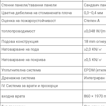
Стенни панели/таванни панели
Сандвич пан
Цветна дебелина на стоманената плоча
0,3–0,4 мм
Оценка на пожароустойчивост
Степен А
топлопроводимост
≤0,048 W/(m·
Подова конструкция
18 mm огнеу
Натоварване на пода
≥2,0 KN/㎡
Натоварване на покрива
≥0,5 KN/㎡
Уплътнителна система
EPDM (етил
Дренажна система
Интегриран
IV. Система за врати и прозорци
входна врата
860 × 1970 