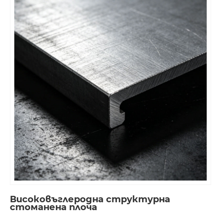
Високовъглеродна структурна
стоманена плоча