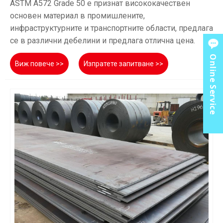
ASTM A572 Grade 50 е признат висококачествен
основен материал в промишлените,
инфраструктурните и транспортните области, предлага
се в различни дебелини и предлага отлична цена.
Online Service
Виж повече >>
Изпратете запитване >>