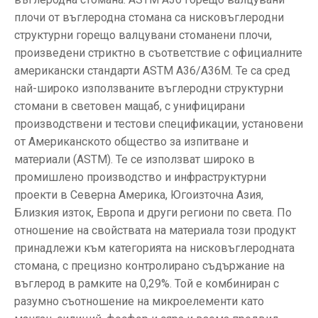
плочи от въглеродна стомана са нисковъглеродни
структурни горещо валцувани стоманени плочи,
произведени стриктно в съответствие с официалните
американски стандарти ASTM A36/A36M. Те са сред
най-широко използваните въглеродни структурни
стомани в световен мащаб, с унифицирани
производствени и тестови спецификации, установени
от Американското общество за изпитване и
материали (ASTM). Те се използват широко в
промишлено производство и инфраструктурни
проекти в Северна Америка, Югоизточна Азия,
Близкия изток, Европа и други региони по света. По
отношение на свойствата на материала този продукт
принадлежи към категорията на нисковъглеродната
стомана, с прецизно контролирано съдържание на
въглерод в рамките на 0,29%. Той е комбиниран с
разумно съотношение на микроелементи като