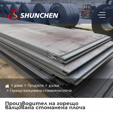
У дома
Продукти
дъска
Горещо валцована стоманена плоча
Производител на горещо
валцована стоманена плоча