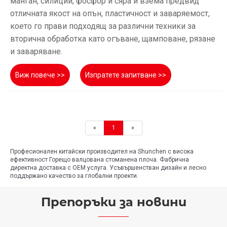
манган, силиций, фосфор и сяра и взема предвид
отличната якост на опън, пластичност и заваряемост,
което го прави подходящ за различни техники за
вторична обработка като огъване, щамповане, рязане
и заваряване.
Виж повече >>
Изпратете запитване >>
«
1
»
Професионален китайски производител на Shunchen с висока
ефективност Горещо валцована стоманена плоча. Фабрична
директна доставка с OEM услуга. Усъвършенстван дизайн и лесно
поддържано качество за глобални проекти.
Препоръки за новини