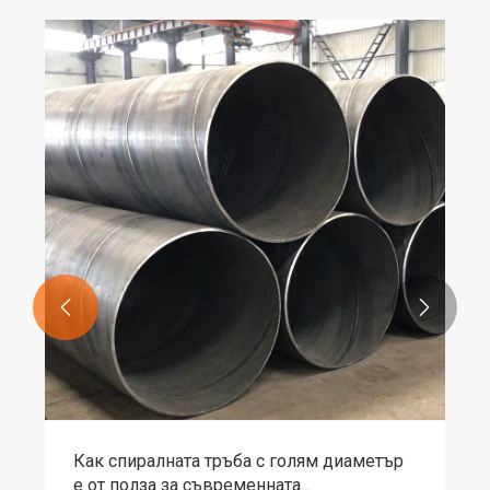
Как стоманената плоска шина подобрява
здравината, гъвкавостта и
ефективността на разходите в
Виж повече >>
промишлени проекти

