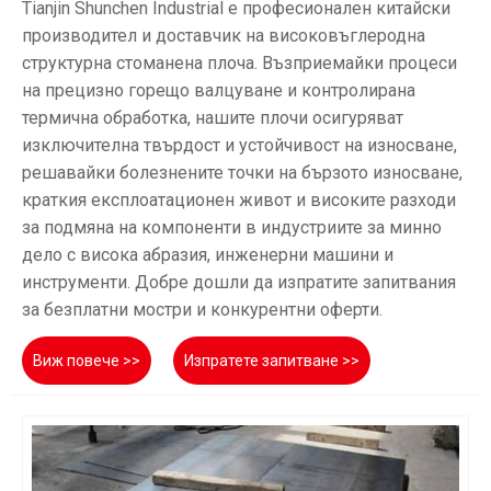
Tianjin Shunchen Industrial е професионален китайски
производител и доставчик на високовъглеродна
структурна стоманена плоча. Възприемайки процеси
на прецизно горещо валцуване и контролирана
термична обработка, нашите плочи осигуряват
изключителна твърдост и устойчивост на износване,
решавайки болезнените точки на бързото износване,
краткия експлоатационен живот и високите разходи
за подмяна на компоненти в индустриите за минно
дело с висока абразия, инженерни машини и
инструменти. Добре дошли да изпратите запитвания
за безплатни мостри и конкурентни оферти.
Виж повече >>
Изпратете запитване >>