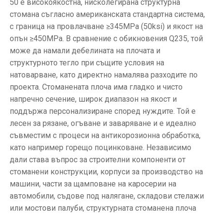
50 е високоякостна, нисколегирана структурна
стомана съгласно американската стандартна система,
с граница на провлачване ≥345MPa (50ksi) и якост на
опън ≥450MPa. В сравнение с обикновения Q235, той
може да намали дебелината на плочата и
структурното тегло при същите условия на
натоварване, като директно намалява разходите по
проекта. Стоманената плоча има гладко и чисто
напречно сечение, широк диапазон на якост и
поддържа персонализиране според нуждите. Той е
лесен за рязане, огъване и заваряване и е идеално
съвместим с процеси на антикорозионна обработка,
като например горещо поцинковане. Независимо
дали става въпрос за строителни компоненти от
стоманени конструкции, корпуси за производство на
машини, части за щамповане на каросерии на
автомобили, съдове под налягане, складови стелажи
или мостови палуби, структурната стоманена плоча