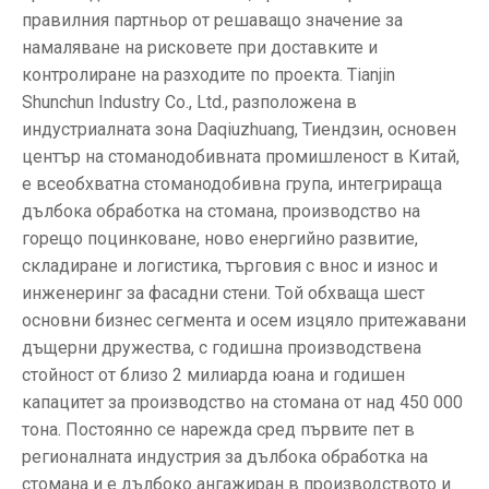
правилния партньор от решаващо значение за
намаляване на рисковете при доставките и
контролиране на разходите по проекта. Tianjin
Shunchun Industry Co., Ltd., разположена в
индустриалната зона Daqiuzhuang, Тиендзин, основен
център на стоманодобивната промишленост в Китай,
е всеобхватна стоманодобивна група, интегрираща
дълбока обработка на стомана, производство на
горещо поцинковане, ново енергийно развитие,
складиране и логистика, търговия с внос и износ и
инженеринг за фасадни стени. Той обхваща шест
основни бизнес сегмента и осем изцяло притежавани
дъщерни дружества, с годишна производствена
стойност от близо 2 милиарда юана и годишен
капацитет за производство на стомана от над 450 000
тона. Постоянно се нарежда сред първите пет в
регионалната индустрия за дълбока обработка на
стомана и е дълбоко ангажиран в производството и