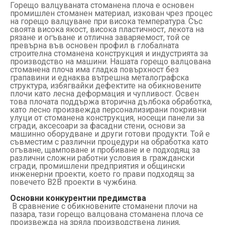
Горещо валцуваната стоманена плоча е основен
промишлен стоманен материал, изкован чрез процес
на горещо валцуване при висока температура. Със
своята висока якост, висока пластичност, лекота на
рязане и огъване и отлична заваряемост, той се
превърна във основен профил в глобалната
строителна стоманена конструкция и индустрията за
производство на машини. Нашата горещо валцована
стоманена плоча има гладка повърхност без
грапавини и еднаква вътрешна металографска
структура, избягвайки дефектите на обикновените
плочи като лесна деформация и чупливост. Освен
това плочата поддържа вторична дълбока обработка,
като лесно произвежда персонализирани покривни
улуци от стоманена конструкция, носещи панели за
сгради, аксесоари за фасадни стени, основи за
машинно оборудване и други готови продукти. Той е
съвместим с различни процедури на обработка като
огъване, щамповане и пробиване и е подходящ за
различни сложни работни условия в граждански
сгради, промишлени предприятия и общински
инженерни проекти, което го прави подходящ за
повечето B2B проекти в чужбина.
Основни конкурентни предимства
В сравнение с обикновените стоманени плочи на
пазара, тази горещо валцована стоманена плоча се
произвежда на зряла производствена линия,