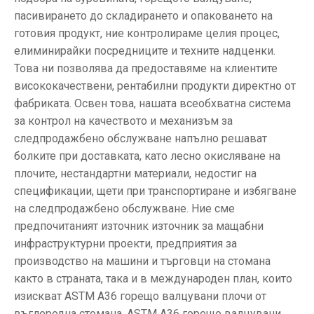
пасивирането до складирането и опаковането на
готовия продукт, ние контролираме целия процес,
елиминирайки посредниците и техните надценки.
Това ни позволява да предоставяме на клиентите
висококачествени, рентабилни продукти директно от
фабриката. Освен това, нашата всеобхватна система
за контрол на качеството и механизъм за
следпродажбено обслужване напълно решават
болките при доставката, като лесно окисляване на
плочите, нестандартни материали, недостиг на
спецификации, щети при транспортиране и избягване
на следпродажбено обслужване. Ние сме
предпочитаният източник източник за мащабни
инфраструктурни проекти, предприятия за
производство на машини и търговци на стомана
както в страната, така и в международен план, които
изискват ASTM A36 горещо валцувани плочи от
въглеродна стомана. ASTM A36 горещо валцувани