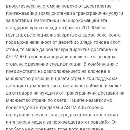
вноса/износа на стомана повече от десетилетие,
притежавайки зряла система за трансгранични услуги
за доставки. Разчитайки на широкомащабната
стандартизирана складова база от 20 000㎡ на
групата, със специална закрита складова зона, която
поддържа наличност от десетки хиляди тонове спот
стоки, тя може да реализира директна доставка на
ASTM A36 горещовалцувани плочи от въглеродна
стомана с различни спецификации. В комбинация с
предимствата на разположението на клонове в
множество региони в цялата страна, той поддържа
доставка от множество пристанища наблизо и може
да отговори на нуждите от трансгранични доставки на
множество страни по света. Нашите независимо
произведени и продавани ASTM A36 горещо
валцувани плочи от въглеродна стомана използват
интегриран модел за производство и продажби. От
подбора на суровината, горещото валцуване,