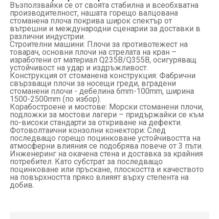
Възползвайки се от своята стабилна и всеобхватна
производителност, нашата горещо валцована
стоманена плоча покрива широк спектър от
вътрешни и международни сценарии за доставки в
различни индустрии.
Строителни машини: Плочи за противотежест на
товарач, основни плочи на стрелата на кран –
изработени от материал Q235B/Q355B, осигуряващ
устойчивост на удар и издръжливост.
Конструкция от стоманена конструкция: Фабрични
свързващи плочи за носещи греди, вградени
стоманени плочи - дебелина 6mm-100mm, ширина
1500-2500mm (по избор).
Корабостроене и мостове: Морски стоманени плочи,
подложки за мостови лагери – придържайки се към
по-високи стандарти за откриване на дефекти.
Фотоволтаични конзолни конектори: След
последващо горещо поцинковане устойчивостта на
атмосферни влияния се подобрява повече от 3 пъти.
Инженеринг на окачена стена и доставка за крайния
потребител: Като субстрат за последващо
поцинковане или пръскане, плоскостта и качеството
на повърхността пряко влияят върху степента на
добив.