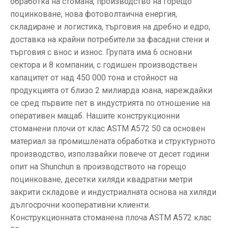
обработка на стомана, производство на горещо
поцинковане, нова фотоволтаична енергия,
складиране и логистика, търговия на дребно и едро,
доставка на крайни потребители за фасадни стени и
търговия с внос и износ. Групата има 6 основни
сектора и 8 компании, с годишен производствен
капацитет от над 450 000 тона и стойност на
продукцията от близо 2 милиарда юана, нареждайки
се сред първите пет в индустрията по отношение на
оперативен мащаб. Нашите конструкционни
стоманени плочи от клас ASTM A572 50 са основен
материал за промишлената обработка и структурното
производство, използвайки повече от десет години
опит на Shunchun в производството на горещо
поцинковане, десетки хиляди квадратни метри
закрити складове и индустриалната основа на хиляди
дългосрочни кооперативни клиенти.
Конструкционната стоманена плоча ASTM A572 клас