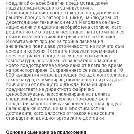
предлагайки всеобхватни предимства, далеч
надхвърлящи средното за индустрията.
Производственият процес следва стандартизиран
работен процес в затворен цикъл, наблюдаван от
десетгодишен технически екип. Използва се само
национална стандартна необработена стомана, като
решително се отхвърля нестандартната стомана и се
елиминират материалните рискове от източника.
Иновативният процес на тройна пасивация
значително повишава устойчивостта на плочата към
основи и корозия. Готовите продукти преминават
през специален процес на сушене при висока
температура, последван от запечатано опаковане,
което предотвратява увреждане от влага по време
на транспортиране. Съхранението се извършва в 10
000 квадратни метра вътрешен склад с контролирана
температура, елиминиращ окисляването и ръждата,
причинени от слънцето и дъжда. Комбиниран с
предимствата на директното фабрично
ценообразуване, персонализиране на пълната
спецификация и интегрирано производство и
продажби за контролируемо качество, този продукт
балансира качество, цена и ефективност на
доставките, като цялостно отговаря на високите
стандарти на външнотърговските доставки.
Основни сценарии за приложения