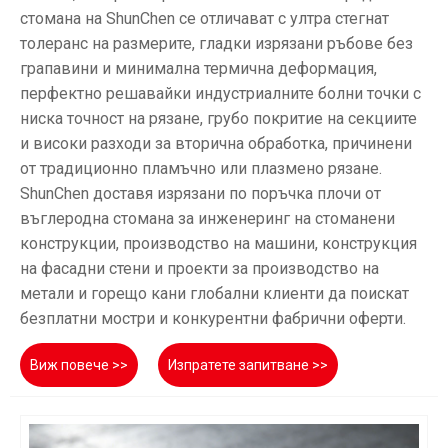
стомана на ShunChen се отличават с ултра стегнат
толеранс на размерите, гладки изрязани ръбове без
грапавини и минимална термична деформация,
перфектно решавайки индустриалните болни точки с
ниска точност на рязане, грубо покритие на секциите
и високи разходи за вторична обработка, причинени
от традиционно пламъчно или плазмено рязане.
ShunChen доставя изрязани по поръчка плочи от
въглеродна стомана за инженеринг на стоманени
конструкции, производство на машини, конструкция
на фасадни стени и проекти за производство на
метали и горещо кани глобални клиенти да поискат
безплатни мостри и конкурентни фабрични оферти.
Виж повече >>
Изпратете запитване >>