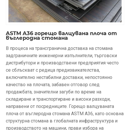
ASTM A36 горещо валцувана плоча от
въглеродна стомана
В процеса на трансгранична доставка на стомана
задграничните инженерни изпълнители, търговски
дистрибутори и производствени предприятия често
се сблъскват с редица предизвикателства,
включително нестабилни доставки, непостоянно
качество на плочата, забавен отговор след
продажбата, значителни загуби по време на
складиране и транспортиране и високи разходи,
направени от посредниците. Горещо валцуваната
плоча от въглеродна стомана ASTM A36, като основна
структурна стомана в глобалната инфраструктура и
производството на машини, прави избора на