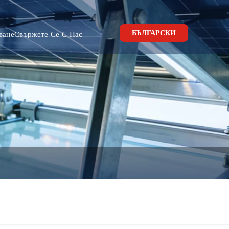
БЪЛГАРСКИ
ване
Свържете Се С Нас