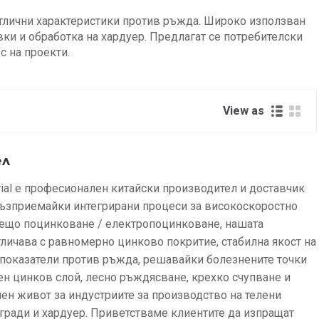
отлични характеристики против ръжда. Широко използван
вки и обработка на хардуер. Предлагат се потребителски
с на проекти.
View as
ел
strial е професионален китайски производител и доставчик
Възприемайки интегрирани процеси за високоскоростно
орещо поцинковане / електропоцинковане, нашата
тличава с равномерно цинково покритие, стабилна якост на
показатели против ръжда, решавайки болезнените точки
н цинков слой, лесно ръждясване, крехко счупване и
ен живот за индустриите за производство на телени
гради и хардуер. Приветстваме клиентите да изпращат