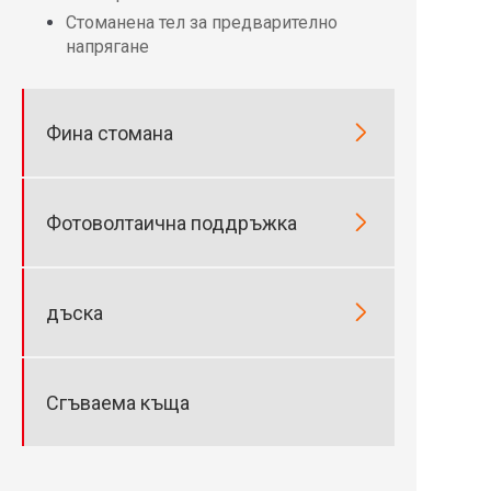
Стоманена тел за предварително
напрягане

Фина стомана

Фотоволтаична поддръжка

дъска
Сгъваема къща