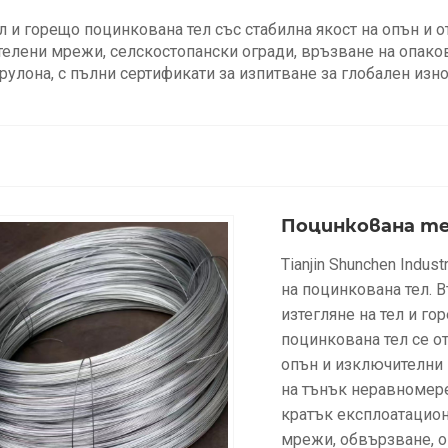
 и горещо поцинкована тел със стабилна якост на опън и 
 телени мрежи, селскостопански огради, връзване на опако
 рулона, с пълни сертификати за изпитване за глобален изно
Поцинкована т
Tianjin Shunchen Indu
на поцинкована тел. 
изтегляне на тел и г
поцинкована тел се о
опън и изключителни 
на тънък неравномере
кратък експлоатацион
мрежи, обвързване, о