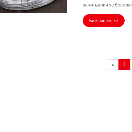
запитвания за безпла
Виж повече >>
«
1