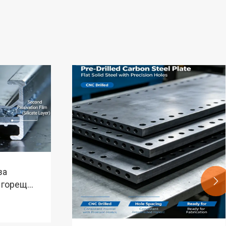
за

а горещо
ена
ладейте
на