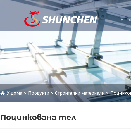
Нача
У дома
Продукти
Строителни материали
Поцинков
Поцинкована тел