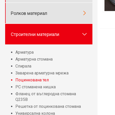

Ролков материал

Строителни материали
Арматура
Арматурна стомана
Спирала
Заварена арматурна мрежа
Поцинкована тел
PC стоманена нишка
Фланец от въглеродна стомана
Q235B
Решетка от поцинкована стомана
Универсална колона