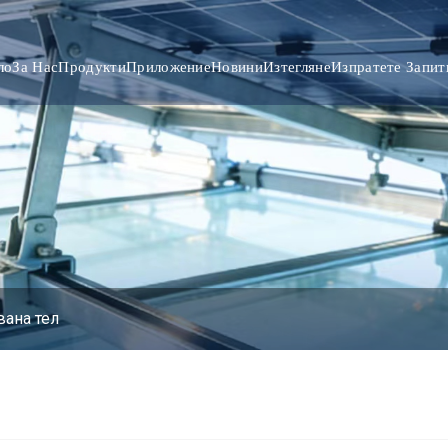
ло
За Нас
Продукти
Приложение
Новини
Изтегляне
Изпратете Запит
ана тел