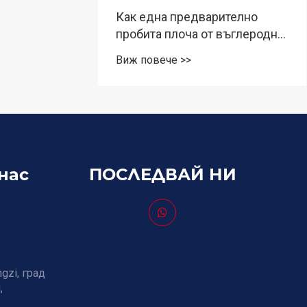
ина на
Как една предварително
пробита плоча от въглеродна
стомана може да подобри
Виж повече >>
ефективността и
прецизността в
съвременните индустриални
проекти
нас
ПОСЛЕДВАЙ НИ
gzi, град
,