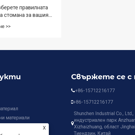
устойчивост и здрав
зберете правилната
корозия
а стомана за вашия
че >>
укти
Свържете се с 
+86-15712216177
+86-15712216177
атериал
Shunchen Industrial Co., Ltd.,
ни материали
индустриален парк Anzhuan
мана
Xizhaizhuang, област Jinghai
X
Тиендзин, Китай