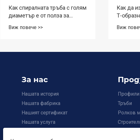
Как спиралната тръба с голям
Как да и
диаметър е от полза за
Т-образн
съвременната
проект?
Виж повече >>
Виж пове
инфраструктура?
За нас
Прод
Нашата история
Профили
Нашата фабрика
Тръби
Нашият сертификат
Ролков м
Нашата услуга
Строител
видео
Фина сто