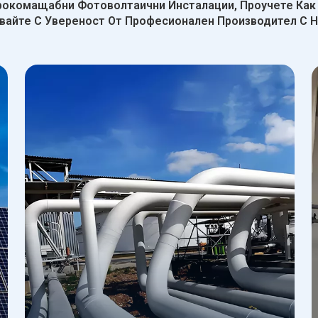
окомащабни Фотоволтаични Инсталации, Проучете Как
вайте С Увереност От Професионален Производител С Н