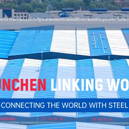
ло
За Нас
Продукти
Приложение
Новини
Изтегляне
Изпратете Запит