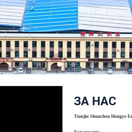
ЗА НАС
Tianjin Shunchen Hongye En
Кои сме ние