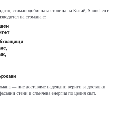
ндзин, стоманодобивната столица на Китай, Shunchen е
зводител на стомана с:
ишен
итет
 обхващащи
не,
аж,
държави
омана — ние доставяме надеждни вериги за доставки
 фасадни стени и слънчева енергия по целия свят.