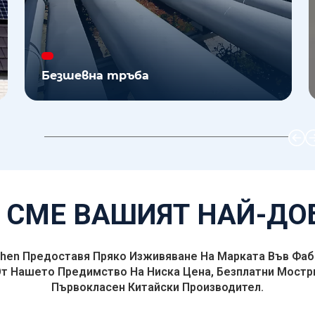
Т-образна фина стомана
4
 СМЕ ВАШИЯТ НАЙ-ДО
hen Предоставя Пряко Изживяване На Марката Във Фабри
От Нашето Предимство На Ниска Цена, Безплатни Мостр
Първокласен Китайски Производител.