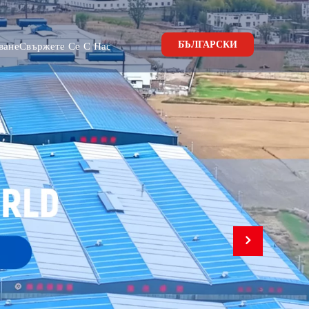
БЪЛГАРСКИ
ване
Свържете Се С Нас