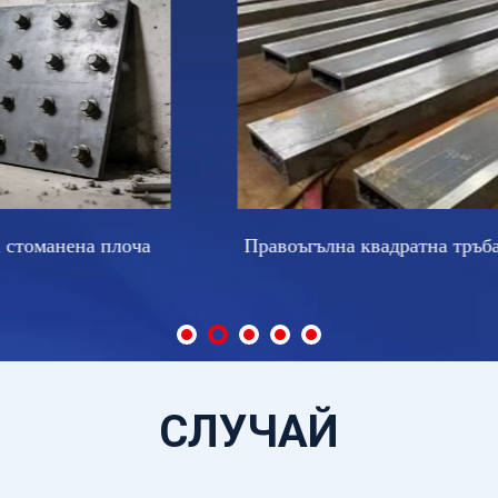
оъгълна квадратна тръба
Спирално заварена сто
тръба
СЛУЧАЙ