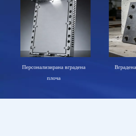
ена
Вградена стоманена плоча
Прав