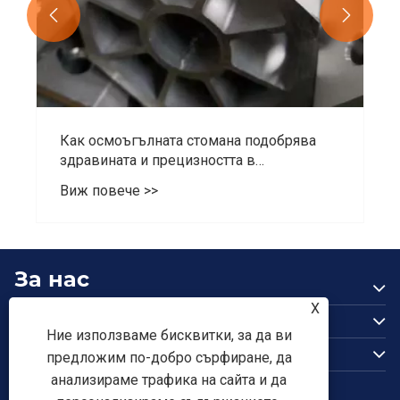


Как осмоъгълната стомана подобрява
здравината и прецизността в
индустриалните приложения?
Виж повече >>
За нас
Продукти
X
Ние използваме бисквитки, за да ви
Свържете се с нас
предложим по-добро сърфиране, да
ПОСЛЕДВАЙ НИ
анализираме трафика на сайта и да