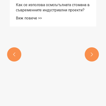
Как осмоъгълната стомана подобрява
здравината и прецизността в
индустриалните приложения?
Виж повече >>

