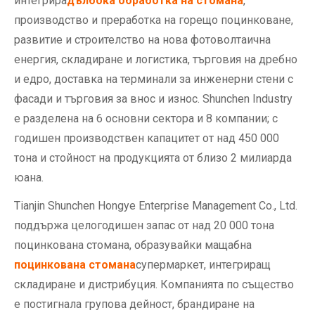
интегрира
дълбока обработка на стомана
,
производство и преработка на горещо поцинковане,
развитие и строителство на нова фотоволтаична
енергия, складиране и логистика, търговия на дребно
и едро, доставка на терминали за инженерни стени с
фасади и търговия за внос и износ. Shunchen Industry
е разделена на 6 основни сектора и 8 компании; с
годишен производствен капацитет от над 450 000
тона и стойност на продукцията от близо 2 милиарда
юана.
Tianjin Shunchen Hongye Enterprise Management Co., Ltd.
поддържа целогодишен запас от над 20 000 тона
поцинкована стомана, образувайки мащабна
поцинкована стомана
супермаркет, интегриращ
складиране и дистрибуция. Компанията по същество
е постигнала групова дейност, брандиране на