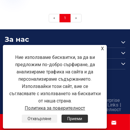
«
1
»
За нас
Продукти
X
Ние използваме бисквитки, за да ви
Свържете се с нас
предложим по-добро сърфиране, да
ПОСЛЕДВАЙ НИ
анализираме трафика на сайта и да
персонализираме съдържанието.
Използвайки този сайт, вие се
съгласявате с използването на бисквитки
Copyright © 2026 Tianjin Shunchen Hongye Enterprise
от наша страна.
Management Co., Ltd. Всички права запазени.
Links
|
Политика за поверителност
Sitemap
|
RSS
|
XML
|
Политика за поверителност
Отхвърляне
Приеми



