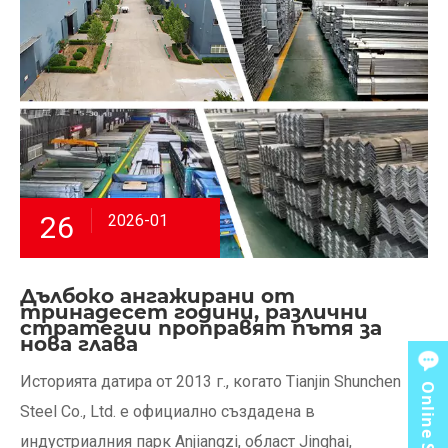
26
2026-01
Дълбоко ангажирани от
тринадесет години, различни
стратегии проправят пътя за
нова глава
Историята датира от 2013 г., когато Tianjin Shunchen
Online Service
Steel Co., Ltd. е официално създадена в
индустриалния парк Anjiangzi, област Jinghai,