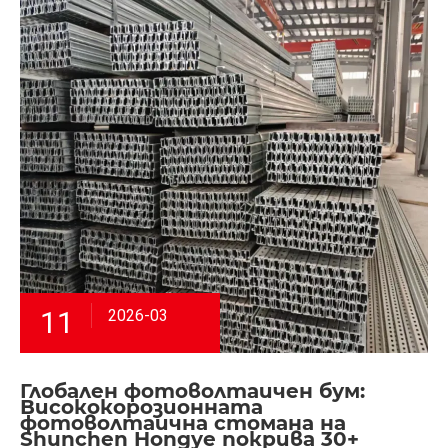
11
2026-03
Глобален фотоволтаичен бум:
Висококорозионната
фотоволтаична стомана на
Shunchen Hongye покрива 30+