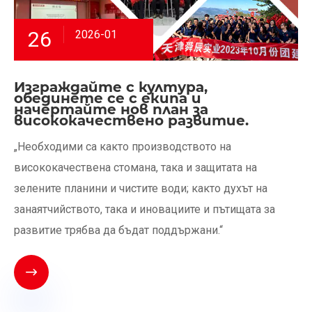
26
2026-01
Изграждайте с култура,
обединете се с екипа и
начертайте нов план за
висококачествено развитие.
„Необходими са както производството на
висококачествена стомана, така и защитата на
зелените планини и чистите води; както духът на
занаятчийството, така и иновациите и пътищата за
развитие трябва да бъдат поддържани.“
