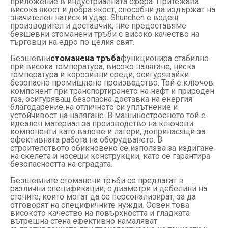
приложение в индустриалната сфера. Притежава
висока якост и добра якост, способни да издържат на
значителен натиск и удар. Shunchen е водещ
производител и доставчик, ние предоставяме
безшевни стоманени тръби с високо качество на
търговци на едро по целия свят.
Безшевни
стоманена тръба
функционира стабилно
при висока температура, високо налягане, ниска
температура и корозивни среди, осигурявайки
безопасно промишлено производство. Той е ключов
компонент при транспортирането на нефт и природен
газ, осигуряващ безопасна доставка на енергия
благодарение на отличното си уплътнение и
устойчивост на налягане. В машиностроенето той е
идеален материал за производство на ключови
компоненти като валове и лагери, допринасящи за
ефективната работа на оборудването. В
строителството обикновено се използва за издигане
на скелета и носещи конструкции, като се гарантира
безопасността на сградата.
Безшевните стоманени тръби се предлагат в
различни спецификации, с диаметри и дебелини на
стените, които могат да се персонализират, за да
отговорят на специфичните нужди. Освен това
високото качество на повърхността и гладката
вътрешна стена ефективно намаляват