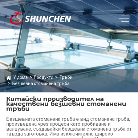
У дома
Продукти
Тръби
Безшевна стоманена тръба
Китайски производител на
качествени безшевни стоманени
тръби
Безшевната стоманена тръба е вид стоманена тръба,
произведена чрез процеси като пробиване и
валцуване, създавайки безшевна стоманена тръба от
твърда заготовка. Има изключително широко