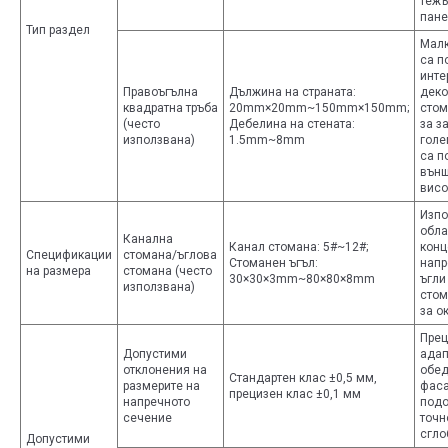
тежъ
пане
Тип раздел
Малк
са п
инте
Правоъгълна
Дължина на страната:
деко
квадратна тръба
20mm×20mm~150mm×150mm;
стом
(често
Дебелина на стената:
за з
използвана)
1.5mm~8mm
голе
са п
външ
висо
Изпо
обла
Канална
Канал стомана: 5#~12#;
конц
Спецификации
стомана/ъглова
Стоманен ъгъл:
напр
на размера
стомана (често
30×30×3mm~80×80×8mm
ъгли
използвана)
стом
за о
Прец
Допустими
адап
отклонения на
обе
Стандартен клас ±0,5 мм,
размерите на
фаса
прецизен клас ±0,1 мм
напречното
подо
сечение
точн
сгло
Допустими