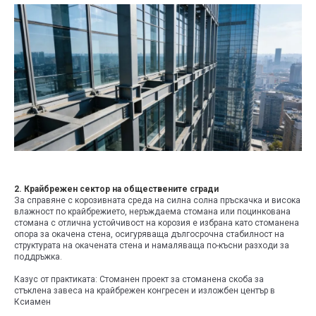
2. Крайбрежен сектор на обществените сгради
За справяне с корозивната среда на силна солна пръскачка и висока
влажност по крайбрежието, неръждаема стомана или поцинкована
стомана с отлична устойчивост на корозия е избрана като стоманена
опора за окачена стена, осигуряваща дългосрочна стабилност на
структурата на окачената стена и намаляваща по-късни разходи за
поддръжка.
Казус от практиката: Стоманен проект за стоманена скоба за
стъклена завеса на крайбрежен конгресен и изложбен център в
Ксиамен