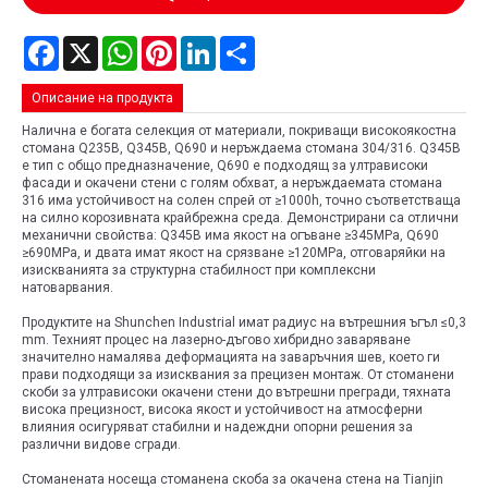
Facebook
X
WhatsApp
Pinterest
LinkedIn
Share
Описание на продукта
Налична е богата селекция от материали, покриващи високоякостна
стомана Q235B, Q345B, Q690 и неръждаема стомана 304/316. Q345B
е тип с общо предназначение, Q690 е подходящ за ултрависоки
фасади и окачени стени с голям обхват, а неръждаемата стомана
316 има устойчивост на солен спрей от ≥1000h, точно съответстваща
на силно корозивната крайбрежна среда. Демонстрирани са отлични
механични свойства: Q345B има якост на огъване ≥345MPa, Q690
≥690MPa, и двата имат якост на срязване ≥120MPa, отговаряйки на
изискванията за структурна стабилност при комплексни
натоварвания.
Продуктите на Shunchen Industrial имат радиус на вътрешния ъгъл ≤0,3
mm. Техният процес на лазерно-дъгово хибридно заваряване
значително намалява деформацията на заваръчния шев, което ги
прави подходящи за изисквания за прецизен монтаж. От стоманени
скоби за ултрависоки окачени стени до вътрешни прегради, тяхната
висока прецизност, висока якост и устойчивост на атмосферни
влияния осигуряват стабилни и надеждни опорни решения за
различни видове сгради.
Стоманената носеща стоманена скоба за окачена стена на Tianjin