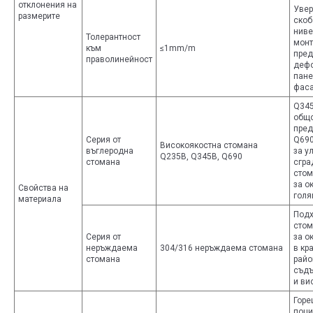
отклонения на
Увер
размерите
скоб
ниве
Толерантност
монт
към
≤1mm/m
пред
праволинейност
дефо
пане
фаса
Q345
общ
пред
Серия от
Q690
Високоякостна стомана
въглеродна
за у
Q235B, Q345B, Q690
стомана
сгра
стом
за о
Свойства на
голя
материала
Подх
стом
Серия от
за о
неръждаема
304/316 неръждаема стомана
в кр
стомана
райо
съдъ
и ви
Горе
поци