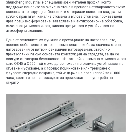
Shuncheng Industrial е специализиран метален профил, който
поддържа панелите за окачена стена и пренася натоварването върху
основната конструкция. Основните материали включват квадратни
тръби с прав ъгъл, канална стомана и ъглова стомана, произведени
чрез прецизно формоване, заваряване и антикорозионна обработка,
съчетаващи висока якост, висока прецизност и устойчивост на
атмосферни влияния.
Една от основните му функции е прехвърляне на натоварването,
носещо собственото тегло на стоманената скоба за окачена стена,
натоварвания от вятър и сеизмични натоварвания, стабилно
прехвърляйки ги към основната конструкция на сградата, за да се
осигури структурна безопасност. Използвайки стомана с висока якост
като Q345 и Q690, той може да се похвали с отлична устойчивост на
огъване и усукване, а с горещо поцинковане или третиране с
флуоровъглеродно покритие, той издържа на солен спрей за ≥1000
часа, което го прави подходящ за продължителна употреба на
открито.