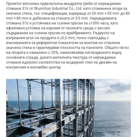
Проектът използва правоъгълна квадратна тръба от неръждаема
стомана 316 от Shunchun Industrial Co., Ltd. като стоманена опора за
окачена стена, със спецификации, вариращи от 50 mm × 50 mm до 80
mm × 80 mm и дебелина на стената от 3-5 mm. Неръждаемата
стомана 316 е устойчива на солени пръски за ≥1000 часа, като
ефективно устоява на корозия от околната среда с високо
съдържание на солени пръски по крайбрежието. Радиусът на
вътрешния ъгъл на продукта е ≤0,5 mm, точно съвпадащ с
изискванията за референтни показатели за монтаж на стъклена
окачена стена и гарантирайки плоскостта на панелите. Общото тегло
на опората е намалено с 20%, намалявайки натоварването върху
основната сграда, докато металната текстура от неръждаема
стомана идеално съответства на модерния стил на дизайн на
конгресния и изложбен център.