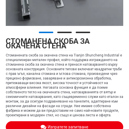
СТОМАНЕНА СКОБА ЗА
ОКАЧЕНА СТЕНА
Стоманената скоба за окачена стена на Tianjin Shuncheng Industrial е
специализиран метален профил, който поддържа изграждането на
стоманена скоба за окачена стена и пренася натоварването върху
основната конструкция. Основните типове включват квадратни тръби
с прав ъгъл, канална стомана и ъглова стомана, произведени чрез
прецизно формоване, заваряване и антикорозионна обработка,
притежаващи висока якост, висока точност и устойчивост на
атмосферни влияния. Неговата основна функция е да поеме
собственото тегло на окачената стена, натоварванията от вятър и
сеизмичните натоварвания, като същевременно служи като еталон за
монтаж, за да осигури подравняване на панелите, адаптиране към
различни дизайни на фасади на сгради. Ние имаме собствена
фабрика и можем да ви предоставим не само най-новите продукти,
проектирани в модерен стил, но също и ценова листа и оферта.
Изпратете запитване