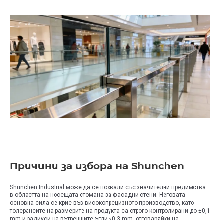
Причини за избора на Shunchen
Shunchen Industrial може да се похвали със значителни предимства
в областта на носещата стомана за фасадни стени. Неговата
основна сила се крие във високопрецизното производство, като
толерансите на размерите на продукта са строго контролирани до ±0,1
mm и радиуси на вътрешните ъгли ≤0,3 mm, отговаряйки на