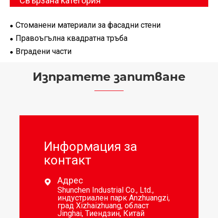
Свързана категория
Стоманени материали за фасадни стени
Правоъгълна квадратна тръба
Вградени части
Изпратете запитване
Информация за
контакт
Адрес

Shunchen Industrial Co., Ltd.,
индустриален парк Anzhuangzi,
град Xizhaizhuang, област
Jinghai, Тиендзин, Китай