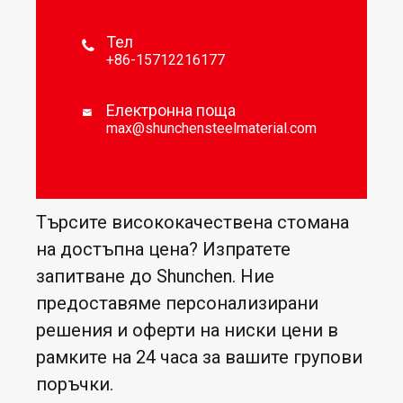
Тел

+86-15712216177
Електронна поща

max@shunchensteelmaterial.com
Търсите висококачествена стомана
на достъпна цена? Изпратете
запитване до Shunchen. Ние
предоставяме персонализирани
решения и оферти на ниски цени в
рамките на 24 часа за вашите групови
поръчки.