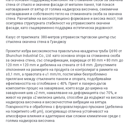
стена от стъкло и окачени фасади от метален панел, той понася
натоварвания от вятър от голяма надморска височина, сеизмични
натоварвания и собственото тегло на стоманената скоба за окачена
стена. Разчитайки на високопрецизно формоване и висока якост, той
осигурява структурната стабилност на ултрависоките окачени
фасади, като същевременно поддържа естетическа редовност.
Казус от практиката: 380-метров ултрависок търговски център със
стъклена окачена стена в Гуанджоу
Проектът избра високоякостна правоъгълна квадратна тръба Q690 от
Shunchun Industrial Co., Ltd. като основна опора за стоманена скоба
за окачена стена, със спецификации, вариращи от 80 mm × 80 mm до
120 mm × 120 mm и дебелина на стената от 6-8 mm. Допустимите
отклонения на размерите на продукта се контролират в рамките на
±0,1 mm, а правотата е ≤1 mm/m, постигайки безпроблемно
прилягане между стъклените панели и опората, подобрявайки
ефективността на сглобяване с 40%. Приет е лазерно-дъгов
композитен процес на заваряване, което води до ширина на
заваръчния шев ≤2 mm, намаляване на деформацията със 70%, и
живот на умора ≥2 милиона цикъла, способни да издържат на висока
надморска височина и високочестотни вибрации на вятъра.
Повърхността е обработена с флуоровъглеродно пръскане (дебелина
на покритието ≥40 μm), осигуряващо отлична устойчивост на
атмосферни влияния и адаптиране към сложни климатични среди с
голяма надморска височина.