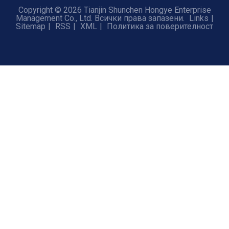
Copyright © 2026 Tianjin Shunchen Hongye Enterprise
Management Co., Ltd. Всички права запазени.
Links
|
Sitemap
|
RSS
|
XML
|
Политика за поверителност