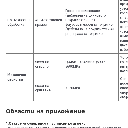
пред
усто
Горещо поцинковане
коро
(дебелина на цинковото
флуо
Повърхностна
Антикорозионен
покритие ≥ 80 μm),
покр
обработка
процес
флуоровъглеродно покритие
отли
(дебелина на покритието ≥ 40
усто
μm), прахово покритие
атм
влия
цвет
избо
Усто
якост на
Q345B：≥345MPaQ690：
конс
огъване
≥690MPa
вятъ
нато
Механични
Осиг
свойства
нос
якост на
≥120MPa
спос
срязване
опор
свър
Области на приложение
1.Сектор на супер висок търговски комплекс
Като основен поддържащ компонент на стоманени скоби за окачена