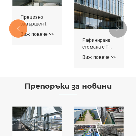
Прецизно
завършен I


Beam
Виж повече >>
Рафинирана
стомана с T-
образно
Виж повече >>
сечение
Препоръки за новини