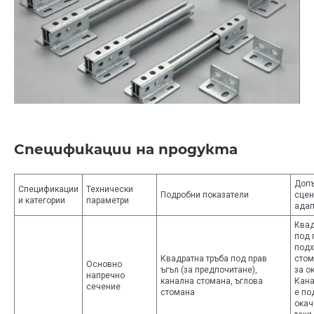
Спецификации на продукта
Допъ
Спецификации
Технически
Подробни показатели
сцен
и категории
параметри
адап
Квад
под 
подх
Квадратна тръба под прав
стом
Основно
ъгъл (за предпочитане),
за о
напречно
канална стомана, ъглова
Кана
сечение
стомана
е по
окач