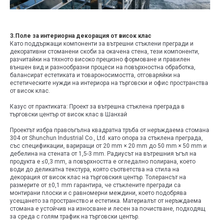
3.Поле за интериорна декорация от висок клас
Като поддържащи компоненти за вътрешни стъклени прегради и
декоративни стоманени скоби за окачена стена, тези компоненти,
разчитайки на тяхното високо прецизно формоване и правилен
външен вид и разнообразни процеси на повърхностна обработка,
балансират естетиката и товароносимостта, отговаряйки на
естетическите нужди на интериора на търговски и офис пространства
от висок клас.
Казус от практиката: Проект за вътрешна стъклена преграда в
търговски център от висок клас в Шанхай
Проектът избра правоъгълна квадратна тръба от неръждаема стомана
304 от Shunchun Industrial Co., Ltd. като опора за стъклена преграда,
със спецификации, вариращи от 20 mm × 20 mm до 50 mm × 50 mm и
дебелина на стената от 1,5-3 mm. Радиусът на вътрешния ъгъл на
продукта е ≤0,3 mm, а повърхността е огледално полирана, което
води до деликатна текстура, която съответства на стила на
декорация от висок клас на търговския център. Толерансът на
размерите от ±0,1 mm гарантира, че стъклените прегради са
монтирани плоски и с равномерни междини, което подобрява
усещането за пространство и естетика. Материалът от неръждаема
стомана е устойчив на износване и лесен за почистване, подходящ
за среда с голям трафик на търговски център.