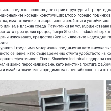
ията предлага основно две серии структурни I-греди: една
нционалните носещи конструкции; Второ, горещо поцинкова
отка, имат отлични антикорозионни свойства и устойчивост
то или във влажна среда. Разчитайки на усъвършенствана п
еството през целия процес, Tianjin Shunchen Industrial гара
артни изисквания, предоставяйки на клиентите надеждни га
рите.
урната I греда има материални предимства като висока яко
чното сечение, като същевременно отчита удобството на ко
рната ефективност. Tianjin Shunchen Industrial подкрепя г
нализирано персонализиране, като наистина постига фабр
и и имайки значителни предимства в рентабилността и отг