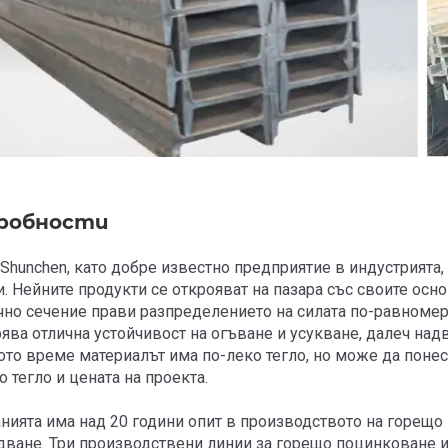
робности
n Shunchen, като добре известно предприятие в индустрията
и. Нейните продукти се открояват на пазара със своите осн
чно сечение прави разпределението на силата по-равномерн
рява отлична устойчивост на огъване и усукване, далеч на
ото време материалът има по-леко тегло, но може да поне
 тегло и цената на проекта.
нията има над 20 години опит в производството на горещо
дване. Три производствени линии за горещо поцинковане 