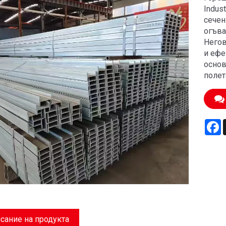
Indus
сечен
огъва
Негов
и ефе
основ
полет
F
сание на продукта