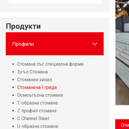
Продукти

Профили
Стомана със специална форма
Ъгъл Стомана
Стоманен канал
Стоманена I греда
Осмоъгълна стомана
Т-образна стомана
Z профил стомана
C Channel Steel
Опи
U-образна стомана