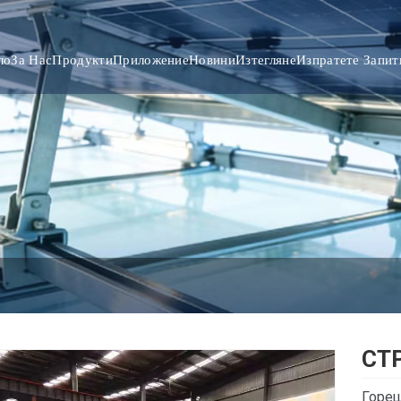
ло
За Нас
Продукти
Приложение
Новини
Изтегляне
Изпратете Запит
СТ
Горещ