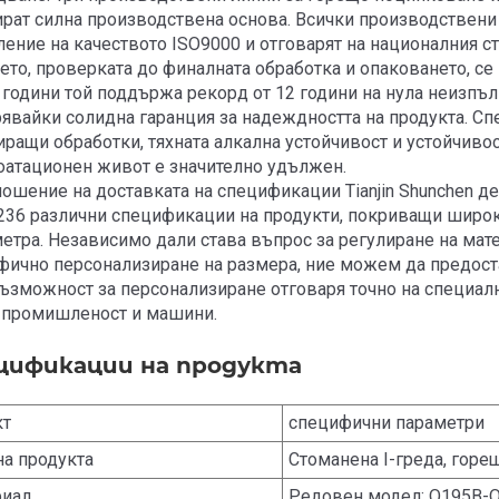
рат силна производствена основа. Всички производствени 
ение на качеството ISO9000 и отговарят на националния ста
то, проверката до финалната обработка и опаковането, се 
 години той поддържа рекорд от 12 години на нула неизпъл
рявайки солидна гаранция за надеждността на продукта. Сп
ращи обработки, тяхната алкална устойчивост и устойчивос
оатационен живот е значително удължен.
ношение на доставката на спецификации Tianjin Shunchen 
 236 различни спецификации на продукти, покриващи широк
етра. Независимо дали става въпрос за регулиране на мат
фично персонализиране на размера, ние можем да предост
възможност за персонализиране отговаря точно на специал
 промишленост и машини.
цификации на продукта
кт
специфични параметри
а продукта
Стоманена I-греда, горе
риал
Редовен модел: Q195B-Q