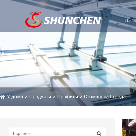
Нача
У дома
Продукти
Профили
Стоманена I греда