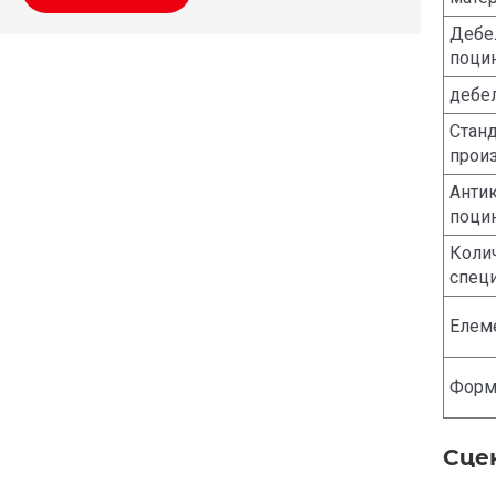
Дебел
поци
дебел
Станд
прои
Анти
поци
Коли
спец
Елеме
Форм
Сце