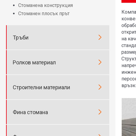
Стоманена конструкция
Компан
Стоманен плосък прът
конве
обраб
откри

Тръби
на кач
станд
разме
Структ

Ролков материал
напре
инжене
персо
връзк

Строителни материали

Фина стомана