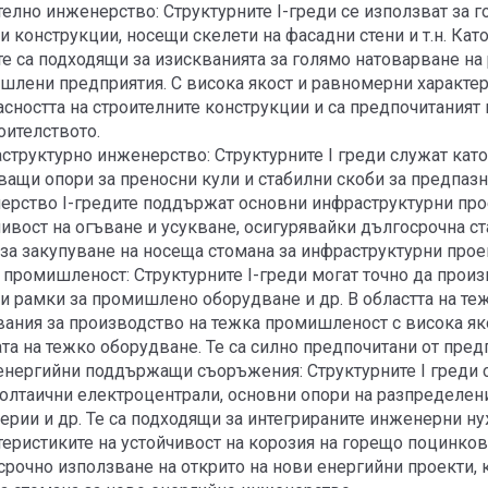
елно инженерство: Структурните I-греди се използват за г
 конструкции, носещи скелети на фасадни стени и т.н. Кат
е са подходящи за изискванията за голямо натоварване на 
шлени предприятия. С висока якост и равномерни характери
сността на строителните конструкции и са предпочитаният 
оителството.
структурно инженерство: Структурните I греди служат кат
ващи опори за преносни кули и стабилни скоби за предпаз
ерство I-гредите поддържат основни инфраструктурни прое
чивост на огъване и усукване, осигурявайки дългосрочна с
 за закупуване на носеща стомана за инфраструктурни прое
 промишленост: Структурните I-греди могат точно да прои
и рамки за промишлено оборудване и др. В областта на теж
вания за производство на тежка промишленост с висока яко
та на тежко оборудване. Те са силно предпочитани от пред
енергийни поддържащи съоръжения: Структурните I греди с
олтаични електроцентрали, основни опори на разпределени
рии и др. Те са подходящи за интегрираните инженерни нуж
теристиките на устойчивост на корозия на горещо поцинков
срочно използване на открито на нови енергийни проекти, 