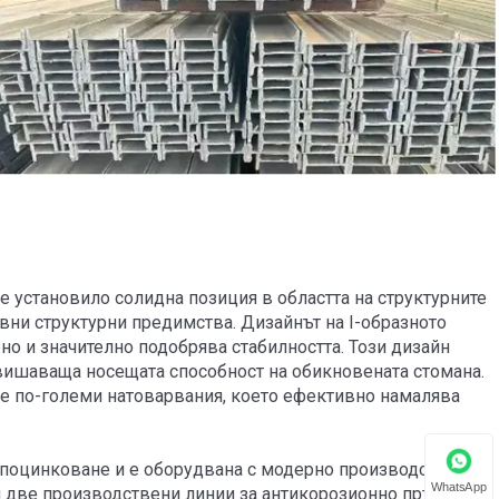
, е установило солидна позиция в областта на структурните
овни структурни предимства. Дизайнът на I-образното
о и значително подобрява стабилността. Този дизайн
двишаваща носещата способност на обикновената стомана.
се по-големи натоварвания, което ефективно намалява
 поцинковане и е оборудвана с модерно производствено
WhatsApp
и две производствени линии за антикорозионно пръскане