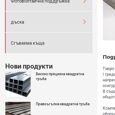

Фотоволтаична поддръжка

дъска
Сгъваема къща
Под
Нови продукти
Tianji
I гред
Високо прецизна квадратна
тръба
напре
осигу
В същ
общото
Правоъгълна квадратна тръба
Компа
обору