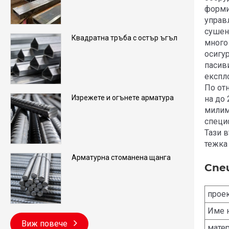
форми
управл
сушене
Квадратна тръба с остър ъгъл
много
осигу
пасиви
експл
По от
Изрежете и огънете арматура
на до
милим
специ
Тази 
тежка
Арматурна стоманена щанга
Спе
прое
Име н
Виж повече
мате