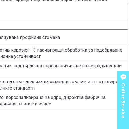
алцувана профилна стомана
отив корозия + 3 пасивиращи обработки за подобряване
зионна устойчивост
кации, поддържащи персонализиране на нетрадиционни
то на опън, анализа на химичния състав и т.н. отговарят на
Online Service
лните стандарти
то, персонализиране на едро, директна фабрична
бдяване за внос и износ