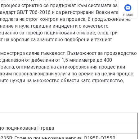
процеси стриктно се придържат към системата за
ндарт GB/T 706-2016 и са регистрирани. Всеки етап, от
E-Mail
подлага на строг контрол на процеса. В продължение на
нение и нула годишни инциденти с качеството,
ециално за горещо поцинковани стилове, след три
т на корозия са значително подобрени и техният
демонстрира силна гъвкавост. Възможност за производство
 диапазон от дебелини от 1,5 милиметра до 400
ериала, оптимизиране на антикорозионния процес или
авим персонализирани услуги по време на целия процес.
ните нужди на множество области като строителство,
що поцинкована I-греда
235B; Горещо поцинкована версия: Q195B-Q355B