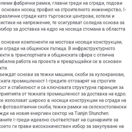
олеми фабрични рамки, главни греди на сгради, подови
о основен носещ профил на строителното инженерство, I-
различни сгради като търговски центрове, хотели и
стики на напрежение, те осигуряват солидна основа за
избор за доставка на едро на носеща стомана в областта
о основни компоненти на мостови носещи конструкции,
ни огради на общински пътища. В инфраструктурното
кти в транспортната и общинската сфера с отлична
табилна работа на проекта и превръщайки се в основен
кти.
звеждат основи за тежки машини, скоби за кулокранове,
ката промишленост I-гредите отговарят на строгите
ст и стабилност и са ключовата структурна гаранция за
приятията от тежката промишленост за доставка на едро.
е използват широко в носещи конструкции на сгради на
 фотоволтаични скоби, тежки рамки на селскостопански
ди на новия енергиен сектор на Tianjin Shunchen.
аните I-греди идеално съответстват на сценариите за
което ги прави висококачествен избор за закупуване на