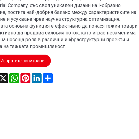
trial Company, със своя уникален дизайн на I-образно
ие, постига най-добрия баланс между характеристиките на
не и усукване чрез научна структурна оптимизация.
ата основна функция е ефективно да понася тежки товари
ктивно да предава силовия поток, като играе незаменима
на носеща роля в различни инфраструктурни проекти и
а на тежката промишленост.
Изпратете запитване
acebook
X
WhatsApp
Pinterest
LinkedIn
Share