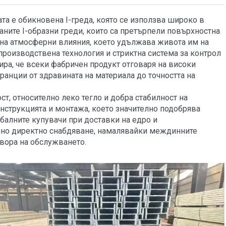
та е обикновена I-греда, която се използва широко в
ните I-образни греди, които са претърпели повърхностна
 на атмосферни влияния, което удължава живота им на
роизводствена технология и стриктна система за контрол
нтира, че всеки фабричен продукт отговаря на високи
ранции от здравината на материала до точността на
ст, относително леко тегло и добра стабилност на
нструкцията и монтажа, което значително подобрява
лобалните купувачи при доставки на едро и
ично директно снабдяване, намалявайки междинните
овора на обслужването.