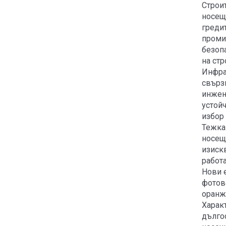
Строит
носещи
гредит
проми
безопа
на стр
Инфра
свърз
инжен
устой
избор
Тежка
носещ
изиск
работа
Нови 
фотов
оранже
Харак
дълго