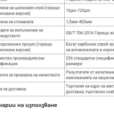
ина на цинковия слой (горещо
10μm-120μm
нкована версия)
ина на стоманата
1,5мм-400мм
арти за изпълнение на
GB/T 706-2016 Горещо в
зводството
корозионен процес (горещо
Богат карбонов спрей пр
нкована версия)
на антиалкалната и коро
чество производителни
236 стандартни специфи
ификации
размери
Резултатите от изпитване
нти за проверка на качеството
изискванията на национа
Търговия на едро на мяс
а за доставка
доставка, търговско сна
нарии на използване