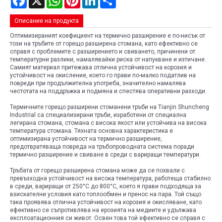
Описание на продукта
Оптимизираният коефициент на термично разширение е по-нисък от
този на тръбите от горещо разширена стомана, като ефективно се
справя с проблемите с разширението и свиването, причинени от
температурни разлики, намалявайки риска от напукване и изтичане.
Самият материал притежава отлична устойчивост на корозия и
устойчивост на окисление, което го прави по-малко податлив на
повреди при продължителна употреба, значително намалява
честотата на поддръжка и подмяна и спестява оперативни разходи.
Термичните горещо разширени стоманени тръби на Tianjin Shuncheng
Industrial са специализирани тръби, изработени от специална
легирана стомана, стомана с висока якост или устойчива на висока
температура стомана. Тяхната основна характеристика е
оптимизирана устойчивост на термично разширение,
предотвратяваща повреда на тръбопроводната система поради
термично разширение и свиване в среди с вариращи температури.
Тръбата от горещо разширена стомана може да се похвали с
превъзходна устойчивост на висока температура, работеща стабилно
в среди, вариращи от 250°C до 800°C, което я прави подходяща за
взискателни условия като топлообмен и пренос на пара. Той също
така проявява отлична устойчивост на корозия и окисляване, като
ефективно се съпротивлява на ерозията на медиите и удължава
експлоатационния си живот. Освен това той ефективно се справя с