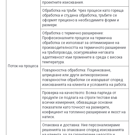
проектните изисквания.
Обработка на тръби: Чрез процеси като гореща
обработка и студена обработка, тръбите се
оформят прецизно в необходимите форми и
размери.
Обработка с термично разширение:
Професионалните процеси на термична
обработка се използват за оптимизиране на
производителността на термичното разширение
на тръбопровода, осигурявайки неговата
адаптивност към промените в среда с висока
температура.
Поток на процеса
Повърхностна обработка: Поцинковане,
шприцване или други антикорозионни
повърхностни обработки се извършват според
изискванията на клиента и условията на работа.
Проверка на качеството: Всяка партида от
продукти се подлага на строги тестове във
всички измерения, обхващащи основни
показатели като точност на размерите,
коефициент на топлинно разширение и якост на
натиск.
Опаковка и доставка: Ние персонализираме
решенията за опаковане според изискванията
на клиента, за да гарантираме целостта и