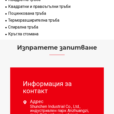
Квадратни и правоъгълни тръби
Поцинкована тръба
Терморазширителна тръба
Спирална тръба
Кръгла стомана
Изпратете запитване
Информация за
контакт
Адрес

Shunchen Industrial Co., Ltd.,
индустриален парк Anzhuangzi,