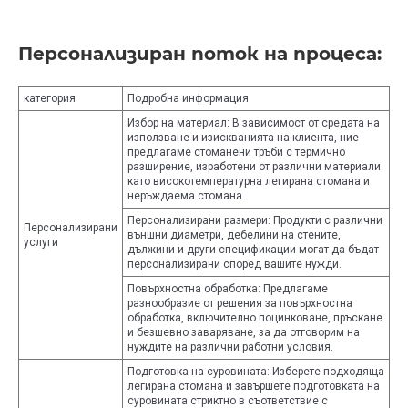
Персонализиран поток на процеса:
категория
Подробна информация
Избор на материал: В зависимост от средата на
използване и изискванията на клиента, ние
предлагаме стоманени тръби с термично
разширение, изработени от различни материали
като високотемпературна легирана стомана и
неръждаема стомана.
Персонализирани размери: Продукти с различни
Персонализирани
външни диаметри, дебелини на стените,
услуги
дължини и други спецификации могат да бъдат
персонализирани според вашите нужди.
Повърхностна обработка: Предлагаме
разнообразие от решения за повърхностна
обработка, включително поцинковане, пръскане
и безшевно заваряване, за да отговорим на
нуждите на различни работни условия.
Подготовка на суровината: Изберете подходяща
легирана стомана и завършете подготовката на
суровината стриктно в съответствие с