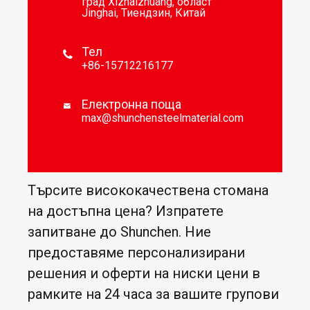
град Xizhaizhuang, област
Jinghai, Тиендзин, Китай
Тел

+86-15712216177
Електронна поща

max@shunchensteelmaterial.com
Търсите висококачествена стомана
на достъпна цена? Изпратете
запитване до Shunchen. Ние
предоставяме персонализирани
решения и оферти на ниски цени в
рамките на 24 часа за вашите групови