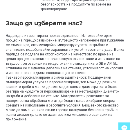
безопасността на продуктите по време на
транспортиране.
Защо да изберете нас?
Надеждна и гарантирана производителност: Използвайки зрял
процес на горещо разширение, вътрешното напрежение при търкаляне
се елиминира, оптимизирайки микроструктурата на тръбата и
значително подобрявайки здравината и устойчивостта на удар. Всяка
партида се подлага на строг контрол на качеството по време на
целия процес, включително ултразвуково изпитване и изпитване на
твърдост, отговарящи на индустриални стандарти като GB и API 5L.
Отличава се с еднаква дебелина на стената, устойчивост на корозия
и износване и по-дълъг експлоатационен живот.
Гъвкаво персонализиране и силна адаптивност: Поддържайки
пълноразмерни услуги за персонализиране, той може да разшири
главните тръби с малък диаметър до големи диаметри, като бързо
реагира на нуждите от персонализиране за нестандартни диаметри
на тръби и дебелини на стените. Материалите и решенията за
повърхностна обработка могат да бъдат гъвкаво избрани според
средата на използване и работните условия. Безшевното качество
може да замени някои скъпи горещо валцувани безшевни тръби с
голям диаметър, като се адаптира към множество сценарии на
приложение.