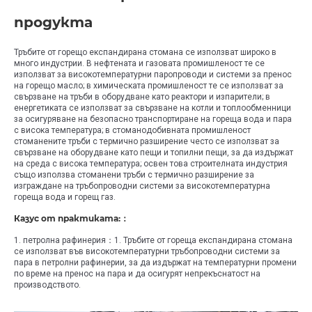
продукта
Тръбите от горещо експандирана стомана се използват широко в
много индустрии. В нефтената и газовата промишленост те се
използват за високотемпературни паропроводи и системи за пренос
на горещо масло; в химическата промишленост те се използват за
свързване на тръби в оборудване като реактори и изпарители; в
енергетиката се използват за свързване на котли и топлообменници
за осигуряване на безопасно транспортиране на гореща вода и пара
с висока температура; в стоманодобивната промишленост
стоманените тръби с термично разширение често се използват за
свързване на оборудване като пещи и топилни пещи, за да издържат
на среда с висока температура; освен това строителната индустрия
също използва стоманени тръби с термично разширение за
изграждане на тръбопроводни системи за високотемпературна
гореща вода и горещ газ.
Казус от практиката:：
1. петролна рафинерия：1. Тръбите от гореща експандирана стомана
се използват във високотемпературни тръбопроводни системи за
пара в петролни рафинерии, за да издържат на температурни промени
по време на пренос на пара и да осигурят непрекъснатост на
производството.