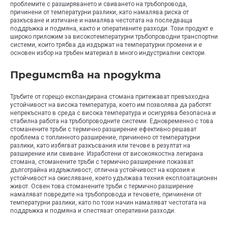
проблемите с разширяването и свиването на тръбопровода,
причинени от температурни разлики, като намалява риска от
разкъсване и изтичане и намалява честотата на последваща
поддръжка и подмяна, както и оперативните разходи. Този продукт е
широко приложим за високотемпературни тръбопроводни транспортни
системи, които трябва да издържат на температурни промени и е
основен избор на тръбен материал в много индустриални сектори.
Предимства на продукта
Тръбите от горещо експандирана стомана притежават превъзходна
устойчивост на висока температура, което им позволява да работят
непрекъснато в среда с висока температура и осигурява безопасна и
стабилна работа на тръбопроводните системи. Едновременно с това
стоманените тръби с термично разширение ефективно решават
проблема с топлинното разширение, причинено от температурни
разлики, като избягват разкъсвания или течове в резултат на
разширение или свиване. Изработени от високоякостна легирана
стомана, стоманените тръби с термично разширение показват
дълготрайна издръжливост, отлична устойчивост на корозия и
устойчивост на окисляване, което удължава техния експлоатационен
живот. Освен това стоманените тръби с термично разширение
намаляват повредите на тръбопровода и течовете, причинени от
температурни разлики, като по този начин намаляват честотата на
поддръжка и подмяна и спестяват оперативни разходи.