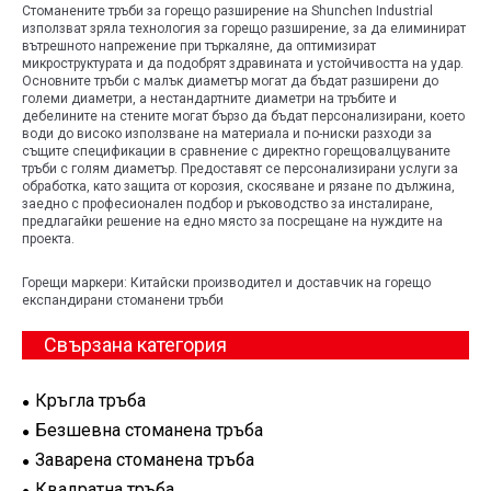
Стоманените тръби за горещо разширение на Shunchen Industrial
използват зряла технология за горещо разширение, за да елиминират
вътрешното напрежение при търкаляне, да оптимизират
микроструктурата и да подобрят здравината и устойчивостта на удар.
Основните тръби с малък диаметър могат да бъдат разширени до
големи диаметри, а нестандартните диаметри на тръбите и
дебелините на стените могат бързо да бъдат персонализирани, което
води до високо използване на материала и по-ниски разходи за
същите спецификации в сравнение с директно горещовалцуваните
тръби с голям диаметър. Предоставят се персонализирани услуги за
обработка, като защита от корозия, скосяване и рязане по дължина,
заедно с професионален подбор и ръководство за инсталиране,
предлагайки решение на едно място за посрещане на нуждите на
проекта.
Горещи маркери: Китайски производител и доставчик на горещо
експандирани стоманени тръби
Свързана категория
Кръгла тръба
Безшевна стоманена тръба
Заварена стоманена тръба
Квадратна тръба