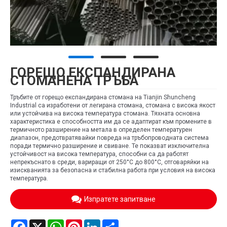
ГОРЕЩО ЕКСПАНДИРАНА
СТОМАНЕНА ТРЪБА
Тръбите от горещо експандирана стомана на Tianjin Shuncheng
Industrial са изработени от легирана стомана, стомана с висока якост
или устойчива на висока температура стомана. Тяхната основна
характеристика е способността им да се адаптират към промените в
термичното разширение на метала в определен температурен
диапазон, предотвратявайки повреда на тръбопроводната система
поради термично разширение и свиване. Те показват изключителна
устойчивост на висока температура, способни са да работят
непрекъснато в среди, вариращи от 250°C до 800°C, отговаряйки на
изискванията за безопасна и стабилна работа при условия на висока
температура.
Изпратете запитване
Facebook
X
WhatsApp
Pinterest
LinkedIn
Share