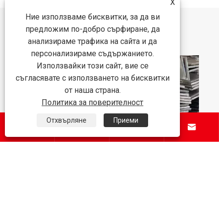
X
Ние използваме бисквитки, за да ви
Препоръки за новини
предложим по-добро сърфиране, да
анализираме трафика на сайта и да
персонализираме съдържанието.
Използвайки този сайт, вие се
съгласявате с използването на бисквитки
Как стоманата със специална форма
от наша страна.
подобрява модерните строителни
Политика за поверителност
проекти?
Виж повече >>
Отхвърляне
Приеми





