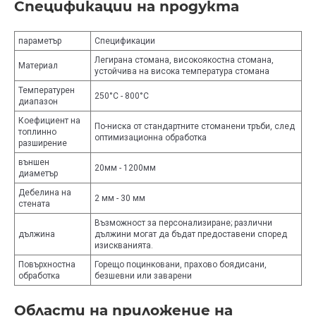
Спецификации на продукта
параметър
Спецификации
Легирана стомана, високоякостна стомана,
Материал
устойчива на висока температура стомана
Температурен
250°C - 800°C
диапазон
Коефициент на
По-ниска от стандартните стоманени тръби, след
топлинно
оптимизационна обработка
разширение
външен
20мм - 1200мм
диаметър
Дебелина на
2 мм - 30 мм
стената
Възможност за персонализиране; различни
дължина
дължини могат да бъдат предоставени според
изискванията.
Повърхностна
Горещо поцинковани, прахово боядисани,
обработка
безшевни или заварени
Области на приложение на