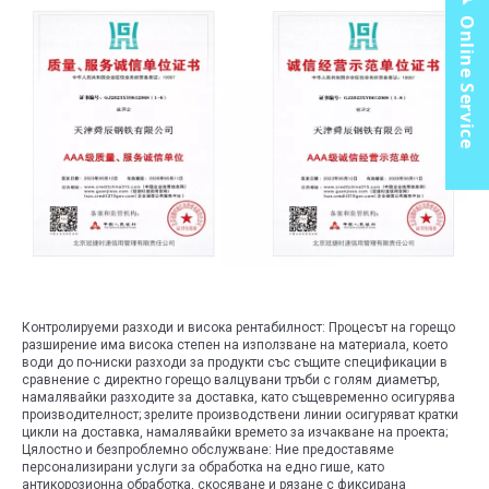
Online Service
Контролируеми разходи и висока рентабилност: Процесът на горещо
разширение има висока степен на използване на материала, което
води до по-ниски разходи за продукти със същите спецификации в
сравнение с директно горещо валцувани тръби с голям диаметър,
намалявайки разходите за доставка, като същевременно осигурява
производителност; зрелите производствени линии осигуряват кратки
цикли на доставка, намалявайки времето за изчакване на проекта;
Цялостно и безпроблемно обслужване: Ние предоставяме
персонализирани услуги за обработка на едно гише, като
антикорозионна обработка, скосяване и рязане с фиксирана