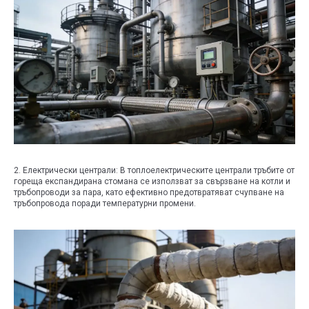
2. Електрически централи: В топлоелектрическите централи тръбите от
гореща експандирана стомана се използват за свързване на котли и
тръбопроводи за пара, като ефективно предотвратяват счупване на
тръбопровода поради температурни промени.