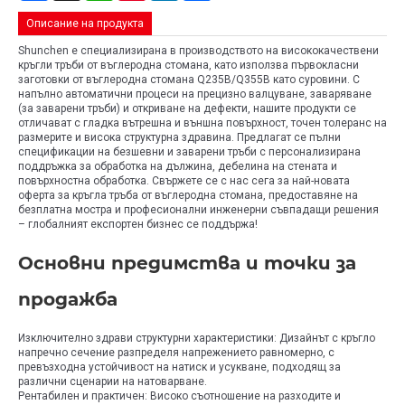
Описание на продукта
Shunchen е специализирана в производството на висококачествени
кръгли тръби от въглеродна стомана, като използва първокласни
заготовки от въглеродна стомана Q235B/Q355B като суровини. С
напълно автоматични процеси на прецизно валцуване, заваряване
(за заварени тръби) и откриване на дефекти, нашите продукти се
отличават с гладка вътрешна и външна повърхност, точен толеранс на
размерите и висока структурна здравина. Предлагат се пълни
спецификации на безшевни и заварени тръби с персонализирана
поддръжка за обработка на дължина, дебелина на стената и
повърхностна обработка. Свържете се с нас сега за най-новата
оферта за кръгла тръба от въглеродна стомана, предоставяне на
безплатна мостра и професионални инженерни съвпадащи решения
– глобалният експортен бизнес се поддържа!
Основни предимства и точки за
продажба
Изключително здрави структурни характеристики: Дизайнът с кръгло
напречно сечение разпределя напрежението равномерно, с
превъзходна устойчивост на натиск и усукване, подходящ за
различни сценарии на натоварване.
Рентабилен и практичен: Високо съотношение на разходите и