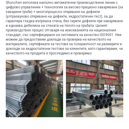
Shunchen използва напълно автоматични производствени линии с
цифрово управление + технология за високо прецизно заваряване (за
заварени тръби) + многопроцесно откриване на дефекти
(ултразвуково откриване на дефекти, хидростатичен тест), за да
гарантира гладка вътрешна стена, без скрити дефекти при заваряване
и еднаква дебелина на стената на тялото на тръбата. Целият
производствен процес отговаря на изискванията на националния
стандарт, със сертифициране на системата за качество ISO9001. Ние
можем да предоставим доклади за проверка на качеството на
материалите, сертификати за тестове за толерантност на размерите и
доклади за хидростатични тестове за клиентите, като гарантираме, че
качеството на продукта е проследимо и проверимо.