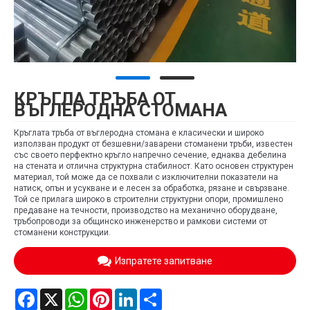
КРЪГЛА ТРЪБА ОТ
ВЪГЛЕРОДНА СТОМАНА
Кръглата тръба от въглеродна стомана е класически и широко
използван продукт от безшевни/заварени стоманени тръби, известен
със своето перфектно кръгло напречно сечение, еднаква дебелина
на стената и отлична структурна стабилност. Като основен структурен
материал, той може да се похвали с изключителни показатели на
натиск, опън и усукване и е лесен за обработка, рязане и свързване.
Той се прилага широко в строителни структурни опори, промишлено
предаване на течности, производство на механично оборудване,
тръбопроводи за общинско инженерство и рамкови системи от
стоманени конструкции.
Изпратете запитване
Facebook
X
WhatsApp
Pinterest
LinkedIn
Share