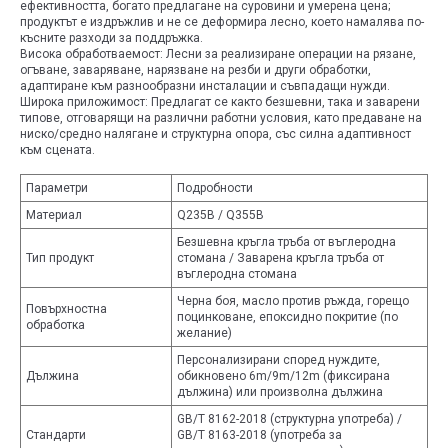
ефективността, богато предлагане на суровини и умерена цена;
продуктът е издръжлив и не се деформира лесно, което намалява по-
късните разходи за поддръжка.
Висока обработваемост: Лесни за реализиране операции на рязане,
огъване, заваряване, нарязване на резби и други обработки,
адаптиране към разнообразни инсталации и съвпадащи нужди.
Широка приложимост: Предлагат се както безшевни, така и заварени
типове, отговарящи на различни работни условия, като предаване на
ниско/средно налягане и структурна опора, със силна адаптивност
към сцената.
Параметри
Подробности
Материал
Q235B / Q355B
Безшевна кръгла тръба от въглеродна
Тип продукт
стомана / Заварена кръгла тръба от
въглеродна стомана
Черна боя, масло против ръжда, горещо
Повърхностна
поцинковане, епоксидно покритие (по
обработка
желание)
Персонализирани според нуждите,
Дължина
обикновено 6m/9m/12m (фиксирана
дължина) или произволна дължина
GB/T 8162-2018 (структурна употреба) /
Стандарти
GB/T 8163-2018 (употреба за