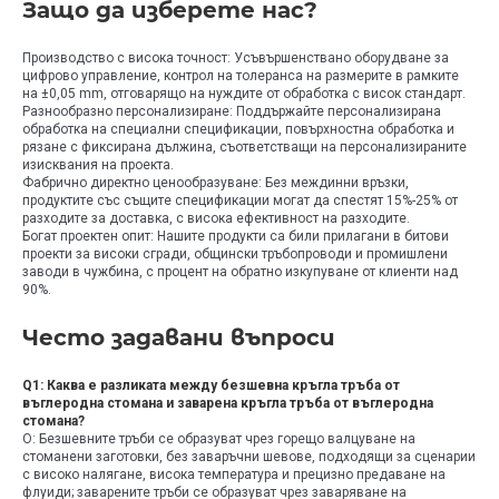
Защо да изберете нас?
Производство с висока точност: Усъвършенствано оборудване за
цифрово управление, контрол на толеранса на размерите в рамките
на ±0,05 mm, отговарящо на нуждите от обработка с висок стандарт.
Разнообразно персонализиране: Поддържайте персонализирана
обработка на специални спецификации, повърхностна обработка и
рязане с фиксирана дължина, съответстващи на персонализираните
изисквания на проекта.
Фабрично директно ценообразуване: Без междинни връзки,
продуктите със същите спецификации могат да спестят 15%-25% от
разходите за доставка, с висока ефективност на разходите.
Богат проектен опит: Нашите продукти са били прилагани в битови
проекти за високи сгради, общински тръбопроводи и промишлени
заводи в чужбина, с процент на обратно изкупуване от клиенти над
90%.
Често задавани въпроси
Q1: Каква е разликата между безшевна кръгла тръба от
въглеродна стомана и заварена кръгла тръба от въглеродна
стомана?
О: Безшевните тръби се образуват чрез горещо валцуване на
стоманени заготовки, без заваръчни шевове, подходящи за сценарии
с високо налягане, висока температура и прецизно предаване на
флуиди; заварените тръби се образуват чрез заваряване на