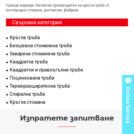
Горещи маркери: Китайски производител на кръгла тръба от
въглеродна стомана, доставчик, фабрика
Свързана категория
Кръгла тръба
Безшевна стоманена тръба
Заварена стоманена тръба
Квадратна тръба
Квадратни и правоъгълни тръби
Поцинкована тръба
Терморазширителна тръба
Online Service
Спирална тръба
Кръгла стомана
Изпратете запитване