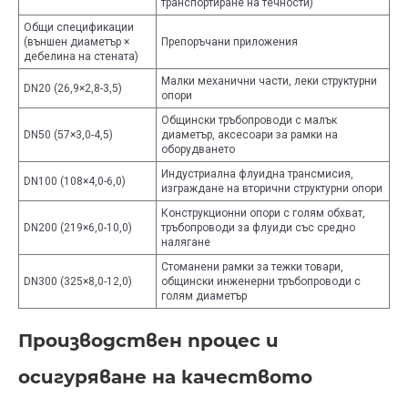
транспортиране на течности)
Общи спецификации
(външен диаметър ×
Препоръчани приложения
дебелина на стената)
Малки механични части, леки структурни
DN20 (26,9×2,8-3,5)
опори
Общински тръбопроводи с малък
DN50 (57×3,0-4,5)
диаметър, аксесоари за рамки на
оборудването
Индустриална флуидна трансмисия,
DN100 (108×4,0-6,0)
изграждане на вторични структурни опори
Конструкционни опори с голям обхват,
DN200 (219×6,0-10,0)
тръбопроводи за флуиди със средно
налягане
Стоманени рамки за тежки товари,
DN300 (325×8,0-12,0)
общински инженерни тръбопроводи с
голям диаметър
Производствен процес и
осигуряване на качеството