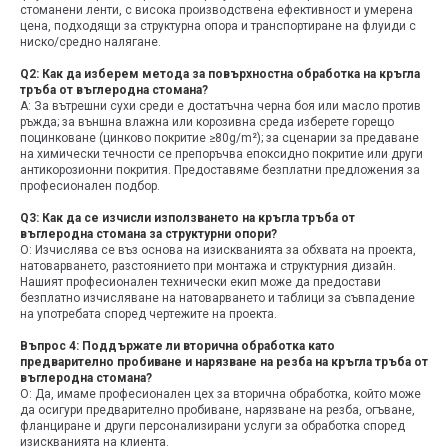
стоманени ленти, с висока производствена ефективност и умерена
цена, подходящи за структурна опора и транспортиране на флуиди с
ниско/средно налягане.
Q2: Как да изберем метода за повърхностна обработка на кръгла
тръба от въглеродна стомана?
A: За вътрешни сухи среди е достатъчна черна боя или масло против
ръжда; за външна влажна или корозивна среда изберете горещо
поцинковане (цинково покритие ≥80g/m²); за сценарии за предаване
на химически течности се препоръчва епоксидно покритие или други
антикорозионни покрития. Предоставяме безплатни предложения за
професионален подбор.
Q3: Как да се изчисли използването на кръгла тръба от
въглеродна стомана за структурни опори?
О: Изчислява се въз основа на изискванията за обхвата на проекта,
натоварването, разстоянието при монтажа и структурния дизайн.
Нашият професионален технически екип може да предостави
безплатно изчисляване на натоварването и таблици за съвпадение
на употребата според чертежите на проекта.
Въпрос 4: Поддържате ли вторична обработка като
предварително пробиване и нарязване на резба на кръгла тръба от
въглеродна стомана?
О: Да, имаме професионален цех за вторична обработка, който може
да осигури предварително пробиване, нарязване на резба, огъване,
фланциране и други персонализирани услуги за обработка според
изискванията на клиента.